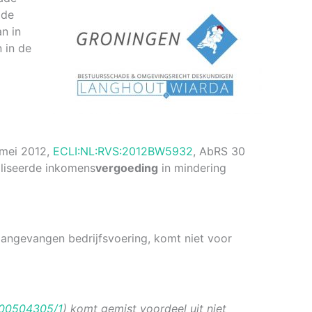
 de
n in
 in de
 mei 2012,
ECLI:NL:RVS:2012BW5932
, AbRS 30
aliseerde inkomens
vergoeding
in mindering
angevangen bedrijfsvoering, komt niet voor
00504305/1
) komt gemist voordeel uit niet