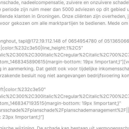
anschade, nadeelcompensatie, zuivere en onzuivere schadeb
e periode zijn ruim meer dan 5000 adviezen op dit gebied 
ende klanten in Groningen. Onze cliënten zijn overheden, j
 voor gekozen om alle marktpartijen te bedienen. Mede om 
 Langhout, tapl@172.19.112.148 of 0654954780 of 051365066
eft|color:%232c3e50|line_height:1%2C5″
talic%2C300%2C300italic%2Cregular%2Citalic%2C700%2C7
tom_1468345890615{margin-bottom: 19px !important;}”][
ng in aanmerking. Dat geldt ook voor tijdelijke inkomenss
zakende besluit nog niet aangevangen bedrijfsvoering komt
left|color:%232c3e50″
talic%2C300%2C300italic%2Cregular%2Citalic%2C700%2C7
tom_1468347193515{margin-bottom: 19px !important;}”
tuursschade%2Fplanschade%2Fplanschademanagement%2F||”
23px !important;}”]
ogische wijziging. De schade kan bestaan uit vermogenssc