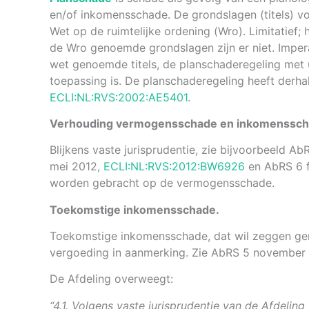
en/of inkomensschade. De grondslagen (titels) vo
Wet op de ruimtelijke ordening (Wro). Limitatief;
de Wro genoemde grondslagen zijn er niet. Impera
wet genoemde titels, de planschaderegeling met u
toepassing is. De planschaderegeling heeft derha
ECLI:NL:RVS:2002:AE5401
.
Verhouding vermogensschade en inkomenssch
Blijkens vaste jurisprudentie, zie bijvoorbeeld 
mei 2012,
ECLI:NL:RVS:2012:BW6926
en AbRS 6 f
worden gebracht op de vermogensschade.
Toekomstige inkomensschade.
Toekomstige inkomensschade, dat wil zeggen gemi
vergoeding in aanmerking. Zie AbRS 5 november
De Afdeling overweegt:
“4.1. Volgens vaste jurisprudentie van de Afdelin