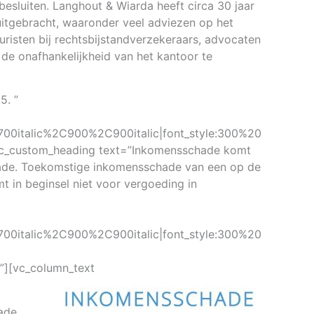
esluiten. Langhout & Wiarda heeft circa 30 jaar
uitgebracht, waaronder veel adviezen op het
uristen bij rechtsbijstandverzekeraars, advocaten
de onafhankelijkheid van het kantoor te
5. ”
00italic%2C900%2C900italic|font_style:300%20
vc_custom_heading text=”Inkomensschade komt
chade. Toekomstige inkomensschade van een op de
 in beginsel niet voor vergoeding in
00italic%2C900%2C900italic|font_style:300%20
][vc_column_text
hade