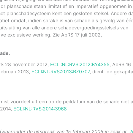
or planschade staan limitatief en imperatief opgenomen in
 het planschadesysteem kent een gesloten stelsel. Andere da
tief omdat, indien sprake is van schade als gevolg van één
itsluiting van alle andere schadevergoedingsstelsels van
lve exclusieve werking
. Zie AbRS 17 juli 2002,
ade.
AbRS 28 november 2012,
ECLI:NL:RVS:2012:BY4355
, AbRS 16
ebruari 2013,
ECLI:NL:RVS:2013:BZ0707
, dient de gekapit
st voordeel uit een op de peildatum van de schade niet a
 2014,
ECLI:NL:RVS:2014:3968
g (waaronder de uitspraak van 15 februari 2006 in zaak nr.
2