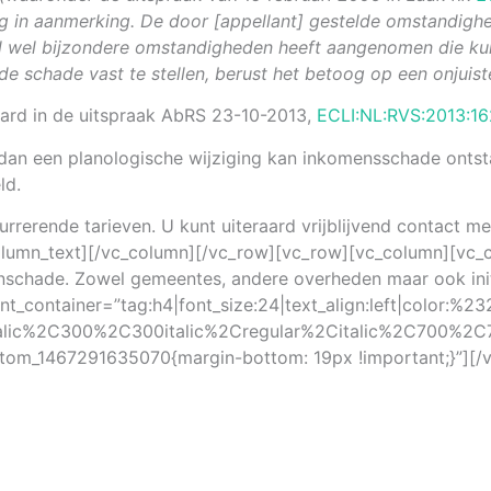
g in aanmerking. De door [appellant] gestelde omstandigh
val wel bijzondere omstandigheden heeft aangenomen die k
e schade vast te stellen, berust het betoog op een onjuist
ard in de uitspraak AbRS 23-10-2013,
ECLI:NL:RVS:2013:16
an een planologische wijziging kan inkomensschade ontstaa
ld.
rerende tarieven. U kunt uiteraard vrijblijvend contact 
_column_text][/vc_column][/vc_row][vc_row][vc_column][vc
anschade. Zowel gemeentes, andere overheden maar ook ini
t_container=”tag:h4|font_size:24|text_align:left|color:%23
talic%2C300%2C300italic%2Cregular%2Citalic%2C700%2C7
om_1467291635070{margin-bottom: 19px !important;}”][/