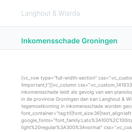
Ga
naar
de
Langhout & Wiarda
inhoud
Inkomensschade Groningen
[vc_row type=”full-width-section” css=”.vc_cus
!important;}”][vc_column css=”.vc_custom_1419
inkomensschade leidt als gevolg van een planolog
in de provincie Groningen dan kan Langhout & W
tegemoetkoming in inkomensschade worden geconfr
font_container=”tag:h1|font_size:36|text_align:l
google_fonts=”font_family:Lato%3A100%2C100i
light%20regular%3A300%3Anormal” css=”.vc_cust