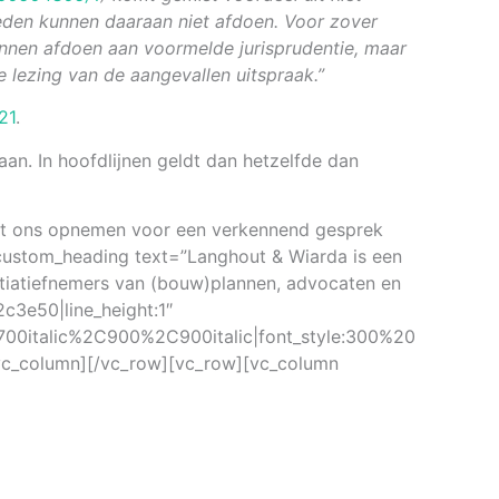
eden kunnen daaraan niet afdoen. Voor zover
unnen afdoen aan voormelde jurisprudentie, maar
e lezing van de aangevallen uitspraak.”
21
.
n. In hoofdlijnen geldt dan hetzelfde dan
met ons opnemen voor een verkennend gesprek
_custom_heading text=”Langhout & Wiarda is een
tiatiefnemers van (bouw)plannen, advocaten en
2c3e50|line_height:1″
00italic%2C900%2C900italic|font_style:300%20
vc_column][/vc_row][vc_row][vc_column