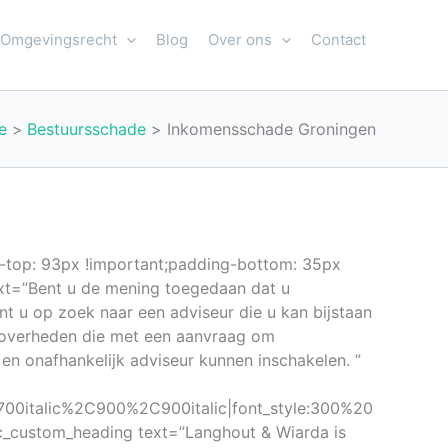
Omgevingsrecht
Blog
Over ons
Contact
e
Bestuursschade
Inkomensschade Groningen
-top: 93px !important;padding-bottom: 35px
xt=”Bent u de mening toegedaan dat u
nt u op zoek naar een adviseur die u kan bijstaan
r overheden die met een aanvraag om
n onafhankelijk adviseur kunnen inschakelen. ”
00italic%2C900%2C900italic|font_style:300%20
_custom_heading text=”Langhout & Wiarda is