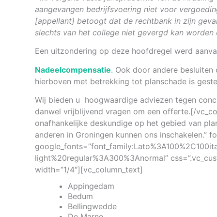
aangevangen bedrijfsvoering niet voor vergoedin
[appellant] betoogt dat de rechtbank in zijn ge
slechts van het college niet gevergd kan worden d
Een uitzondering op deze hoofdregel werd aanva
Nadeelcompensatie
.
Ook door andere besluiten d
hierboven met betrekking tot planschade is geste
Wij bieden u hoogwaardige adviezen tegen concur
danwel vrijblijvend vragen om een offerte.[/vc
onafhankelijke deskundige op het gebied van pl
anderen in Groningen kunnen ons inschakelen.” fon
google_fonts=”font_family:Lato%3A100%2C100i
light%20regular%3A300%3Anormal” css=”.vc_cust
width=”1/4″][vc_column_text]
Appingedam
Bedum
Bellingwedde
De Marne