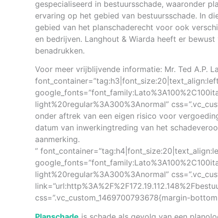
gespecialiseerd in bestuursschade, waaronder pl
ervaring op het gebied van bestuursschade. In di
gebied van het planschaderecht voor ook verschill
en bedrijven. Langhout & Wiarda heeft er bewust
benadrukken.
Voor meer vrijblijvende informatie: Mr. Ted A.P.
font_container=”tag:h3|font_size:20|text_align:l
google_fonts=”font_family:Lato%3A100%2C100i
light%20regular%3A300%3Anormal” css=”.vc_cus
onder aftrek van een eigen risico voor vergoedi
datum van inwerkingtreding van het schadeveroor
aanmerking.
” font_container=”tag:h4|font_size:20|text_align:
google_fonts=”font_family:Lato%3A100%2C100i
light%20regular%3A300%3Anormal” css=”.vc_cus
link=”url:http%3A%2F%2F172.19.112.148%2Fbes
css=”.vc_custom_1469700793678{margin-bottom: 
Planschade
is schade als gevolg van een planol