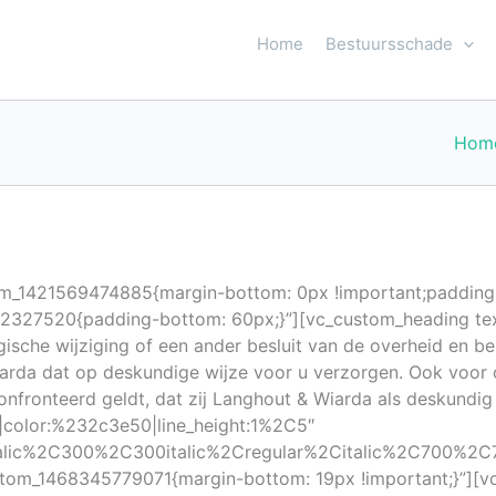
Home
Bestuursschade
Hom
tom_1421569474885{margin-bottom: 0px !important;padding
332327520{padding-bottom: 60px;}”][vc_custom_heading te
ische wijziging of een ander besluit van de overheid en be
iarda dat op deskundige wijze voor u verzorgen. Ook voo
onteerd geldt, dat zij Langhout & Wiarda als deskundig e
eft|color:%232c3e50|line_height:1%2C5″
talic%2C300%2C300italic%2Cregular%2Citalic%2C700%2C7
om_1468345779071{margin-bottom: 19px !important;}”][vc