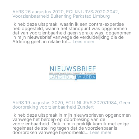
AbRS 26 augustus 2020, ECLI:NL:RVS:2020:2042,
Voorzienbaarheid Buitenring Parkstad Limburg
Ik heb deze uitspraak, waarin ik een contra-expertise
heb opgesteld, waarin het standpunt was opgenomen
dat van voorzienbaarheid geen sprake was, opgenomen
in mijn nieuwsbrief vanwege de verduidelijking die de
:
Afdeling geeft in relatie tot…
Lees meer
AbRS
26
augustus
2020,
ECLI:NL:RVS:2020:2
Voorzienbaarheid
Buitenring
Parkstad
Limburg
AbRS 19 augustus 2020, ECLI:NL:RVS:2020:1984, Geen
doorbreking voorzienbaarheid Zundert
Ik heb deze uitspraak in mijn nieuwsbrieven opgenomen
vanwege het beroep op doorbreking van de
voorzienbaarheid. Ook in mijn praktijk kom ik met enige
regelmaat de stelling tegen dat de voorzienbaar is
:
doorbroken vanwege bijvoorbeeld…
Lees meer
AbRS