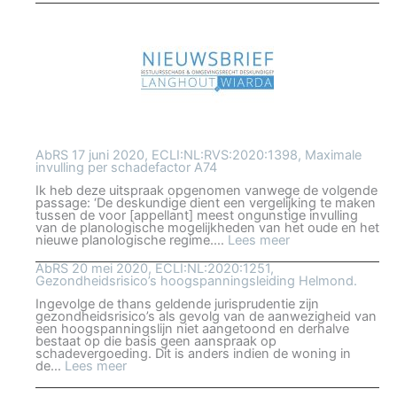
19
augustus
2020,
ECLI:NL:RVS
Geen
doorbreking
voorzienbaar
Zundert
AbRS 17 juni 2020, ECLI:NL:RVS:2020:1398, Maximale
invulling per schadefactor A74
Ik heb deze uitspraak opgenomen vanwege de volgende
passage: ‘De deskundige dient een vergelijking te maken
tussen de voor [appellant] meest ongunstige invulling
van de planologische mogelijkheden van het oude en het
:
nieuwe planologische regime.…
Lees meer
AbRS
17
AbRS 20 mei 2020, ECLI:NL:2020:1251,
juni
Gezondheidsrisico’s hoogspanningsleiding Helmond.
2020,
ECLI:NL:RVS:202
Ingevolge de thans geldende jurisprudentie zijn
Maximale
gezondheidsrisico’s als gevolg van de aanwezigheid van
invulling
een hoogspanningslijn niet aangetoond en derhalve
per
bestaat op die basis geen aanspraak op
schadefactor
schadevergoeding. Dit is anders indien de woning in
A74
:
de…
Lees meer
AbRS
20