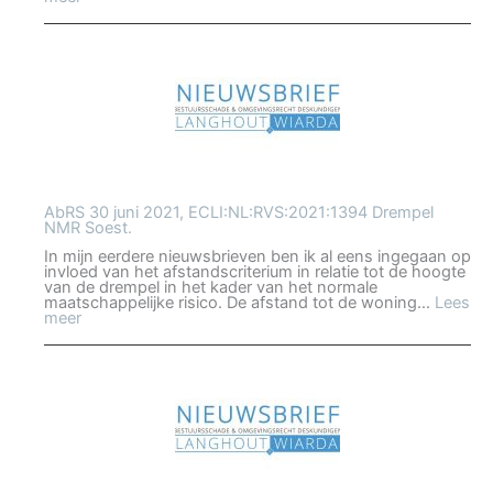
AbRS,
30
juni
2021,
ECLI:NL:RVS:2021:1397
Vergoeding
deskundigenkosten
en
planschade.
AbRS 30 juni 2021, ECLI:NL:RVS:2021:1394 Drempel
NMR Soest.
In mijn eerdere nieuwsbrieven ben ik al eens ingegaan op
invloed van het afstandscriterium in relatie tot de hoogte
van de drempel in het kader van het normale
maatschappelijke risico. De afstand tot de woning…
Lees
:
meer
AbRS
30
juni
2021,
ECLI:NL:RVS:2021:1394
Drempel
NMR
Soest.