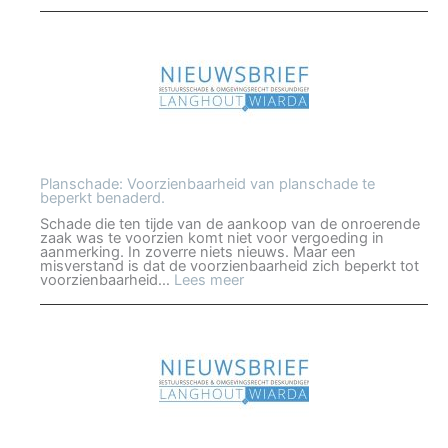
Inwerkingtreding
Omgevingswet
Planschade: Voorzienbaarheid van planschade te
beperkt benaderd.
Schade die ten tijde van de aankoop van de onroerende
zaak was te voorzien komt niet voor vergoeding in
aanmerking. In zoverre niets nieuws. Maar een
misverstand is dat de voorzienbaarheid zich beperkt tot
:
voorzienbaarheid…
Lees meer
Planschade:
Voorzienbaarheid
van
planschade
te
beperkt
benaderd.