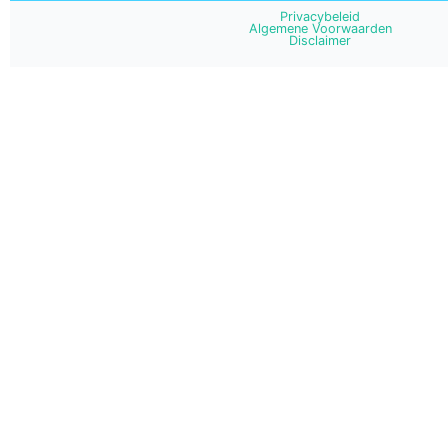
mei
Privacybeleid
2020,
Algemene Voorwaarden
ECLI:NL:2020:1251,
Disclaimer
Gezondheidsrisico’s
hoogspanningsleiding
Helmond.