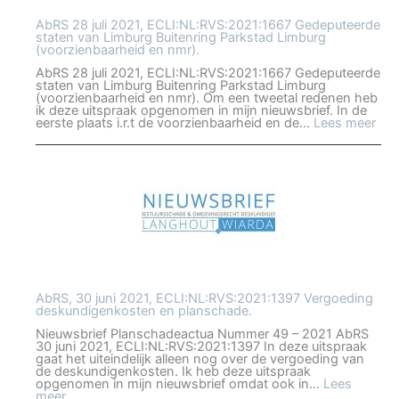
AbRS 28 juli 2021, ECLI:NL:RVS:2021:1667 Gedeputeerde
staten van Limburg Buitenring Parkstad Limburg
(voorzienbaarheid en nmr).
AbRS 28 juli 2021, ECLI:NL:RVS:2021:1667 Gedeputeerde
staten van Limburg Buitenring Parkstad Limburg
(voorzienbaarheid en nmr). Om een tweetal redenen heb
ik deze uitspraak opgenomen in mijn nieuwsbrief. In de
:
eerste plaats i.r.t de voorzienbaarheid en de…
Lees meer
Ab
28
juli
202
ECL
sta
van
Lim
Bui
Par
Lim
(vo
en
nmr
AbRS, 30 juni 2021, ECLI:NL:RVS:2021:1397 Vergoeding
deskundigenkosten en planschade.
Nieuwsbrief Planschadeactua Nummer 49 – 2021 AbRS
30 juni 2021, ECLI:NL:RVS:2021:1397 In deze uitspraak
gaat het uiteindelijk alleen nog over de vergoeding van
de deskundigenkosten. Ik heb deze uitspraak
opgenomen in mijn nieuwsbrief omdat ook in…
Lees
:
meer