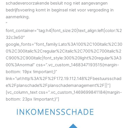
schadeveroorzakende besluit nog niet aangevangen
bedrijfsvoering komt in beginsel niet voor vergoeding in
aanmerking.
”
font_container=”tag:h4|font_size:20|text_align:left|color:%2
32c3e50″
google_fonts=”font_family:Lato%3A100%2C100italic%2C30
0%2C300italic%2Cregular%2Citalic%2C700%2C700italic%2
C900%2C900italic|font_style:300%20light%20regular%3A3
00%3Anormal” css=”.vc_custom_1468347193515{margin-
bottom: 19px !important;}”
link=”url:http%3A%2F%2F172.19.112.148%2Fbestuursschad
e%2Fplanschade%2Fplanschademanagement%2F||”]
[vc_column_text css=”.vc_custom_1469699841184{margin-
bottom: 23px !important;}”]