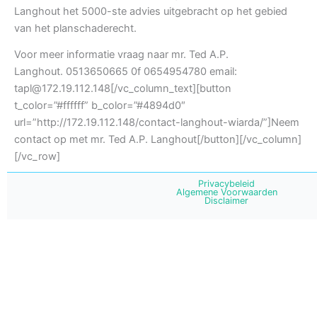
Langhout het 5000-ste advies uitgebracht op het gebied
van het planschaderecht.
Voor meer informatie vraag naar mr. Ted A.P.
Langhout. 0513650665 0f 0654954780 email:
tapl@172.19.112.148[/vc_column_text][button
t_color=”#ffffff” b_color=”#4894d0″
url=”http://172.19.112.148/contact-langhout-wiarda/”]Neem
contact op met mr. Ted A.P. Langhout[/button][/vc_column]
[/vc_row]
Privacybeleid
Algemene Voorwaarden
Disclaimer