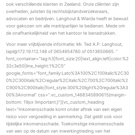
ook verschillende klanten in Zeeland. Onze cliënten zijn
overheden, juristen bij rechtsbijstandverzekeraars,
advocaten en bedrijven. Langhout & Wiarda heeft er bewust
voor gekozen om alle marktpartijen te bedienen. Mede om
de onafhankelijkheid van het kantoor te benadrukken.
Voor meer vrijblijvende informatie: Mr. Ted A.P. Langhout,
tapl@172.19.112.148 of 0654954780 of 0513650665. ”
font_container=”tag:h3|font_size:20|text_align:left|color:%2
32c3e50|line_height:1%2C5″
google_fonts=”font_family:Lato%3A100%2C100italic%2C30
0%2C300italic%2Cregular%2Citalic%2C700%2C700italic%2
C900%2C900italic|font_style:300%20light%20regular%3A3
00%3Anormal” css=”.vc_custom_1468345890615{margin-
bottom: 19px !important;}”][vc_custom_heading
text=”Inkomensschade komt onder aftrek van een eigen
risico voor vergoeding in aanmerking. Dat geldt ook voor
tijdelijke inkomensschade. Toekomstige inkomensschade
van een op de datum van inwerkingtreding van het