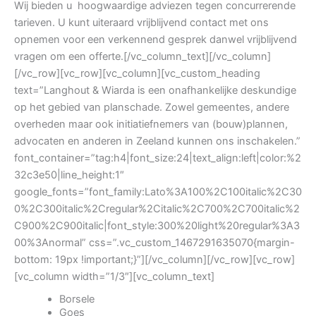
Wij bieden u hoogwaardige adviezen tegen concurrerende
tarieven. U kunt uiteraard vrijblijvend contact met ons
opnemen voor een verkennend gesprek danwel vrijblijvend
vragen om een offerte.[/vc_column_text][/vc_column]
[/vc_row][vc_row][vc_column][vc_custom_heading
text=”Langhout & Wiarda is een onafhankelijke deskundige
op het gebied van planschade. Zowel gemeentes, andere
overheden maar ook initiatiefnemers van (bouw)plannen,
advocaten en anderen in Zeeland kunnen ons inschakelen.”
font_container=”tag:h4|font_size:24|text_align:left|color:%2
32c3e50|line_height:1″
google_fonts=”font_family:Lato%3A100%2C100italic%2C30
0%2C300italic%2Cregular%2Citalic%2C700%2C700italic%2
C900%2C900italic|font_style:300%20light%20regular%3A3
00%3Anormal” css=”.vc_custom_1467291635070{margin-
bottom: 19px !important;}”][/vc_column][/vc_row][vc_row]
[vc_column width=”1/3″][vc_column_text]
Borsele
Goes