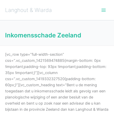
Ga
naar
de
Langhout & Wiarda
inhoud
Inkomensschade Zeeland
[vc_row type=”full-width-section”
css=”.vc_custom_1421569474885{margin-bottom: 0px
!important;padding-top: 93px !important;padding-bottom:
35px !important;}”][vc_column
css=”.vc_custom_1419332327520{padding-bottom:
60px;}”][vc_custom_heading text=”Bent u de mening
toegedaan dat u inkomensschade leidt als gevolg van een
planologische wijziging of een ander besluit van de
overheid en bent u op zoek naar een adviseur die u kan
bijstaan in de provincie Zeeland dan kan Langhout & Wiarda