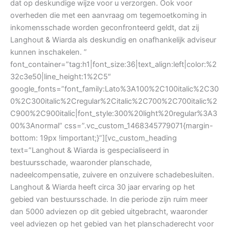
dat op deskundige wijze voor u verzorgen. Ook voor
overheden die met een aanvraag om tegemoetkoming in
inkomensschade worden geconfronteerd geldt, dat zij
Langhout & Wiarda als deskundig en onafhankelijk adviseur
kunnen inschakelen. ”
font_container=”tag:h1|font_size:36|text_align:left|color:%2
32c3e50|line_height:1%2C5″
google_fonts=”font_family:Lato%3A100%2C100italic%2C30
0%2C300italic%2Cregular%2Citalic%2C700%2C700italic%2
C900%2C900italic|font_style:300%20light%20regular%3A3
00%3Anormal” css=”.vc_custom_1468345779071{margin-
bottom: 19px !important;}”][vc_custom_heading
text=”Langhout & Wiarda is gespecialiseerd in
bestuursschade, waaronder planschade,
nadeelcompensatie, zuivere en onzuivere schadebesluiten.
Langhout & Wiarda heeft circa 30 jaar ervaring op het
gebied van bestuursschade. In die periode zijn ruim meer
dan 5000 adviezen op dit gebied uitgebracht, waaronder
veel adviezen op het gebied van het planschaderecht voor