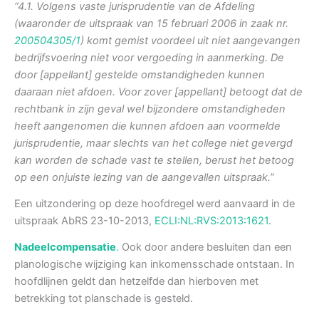
“4.1. Volgens vaste jurisprudentie van de Afdeling
(waaronder de uitspraak van 15 februari 2006 in zaak nr.
200504305/1
) komt gemist voordeel uit niet aangevangen
bedrijfsvoering niet voor vergoeding in aanmerking. De
door [appellant] gestelde omstandigheden kunnen
daaraan niet afdoen. Voor zover [appellant] betoogt dat de
rechtbank in zijn geval wel bijzondere omstandigheden
heeft aangenomen die kunnen afdoen aan voormelde
jurisprudentie, maar slechts van het college niet gevergd
kan worden de schade vast te stellen, berust het betoog
op een onjuiste lezing van de aangevallen uitspraak.”
Een uitzondering op deze hoofdregel werd aanvaard in de
uitspraak AbRS 23-10-2013,
ECLI:NL:RVS:2013:1621
.
Nadeelcompensatie
.
Ook door andere besluiten dan een
planologische wijziging kan inkomensschade ontstaan. In
hoofdlijnen geldt dan hetzelfde dan hierboven met
betrekking tot planschade is gesteld.