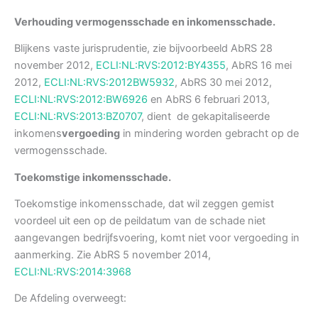
Verhouding vermogensschade en inkomensschade.
Blijkens vaste jurisprudentie, zie bijvoorbeeld AbRS 28
november 2012,
ECLI:NL:RVS:2012:BY4355
, AbRS 16 mei
2012,
ECLI:NL:RVS:2012BW5932
, AbRS 30 mei 2012,
ECLI:NL:RVS:2012:BW6926
en AbRS 6 februari 2013,
ECLI:NL:RVS:2013:BZ0707
, dient de gekapitaliseerde
inkomens
vergoeding
in mindering worden gebracht op de
vermogensschade.
Toekomstige inkomensschade.
Toekomstige inkomensschade, dat wil zeggen gemist
voordeel uit een op de peildatum van de schade niet
aangevangen bedrijfsvoering, komt niet voor vergoeding in
aanmerking. Zie AbRS 5 november 2014,
ECLI:NL:RVS:2014:3968
De Afdeling overweegt: