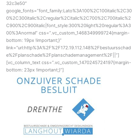
32c3e50″
google_fonts=”font_family:Lato%3A100%2C100italic%2C30
0%2C300italic%2Cregular%2Citalic%2C700%2C700italic%2
C900%2C900italic|font_style:300%20light%20regular%3A3
00%3Anormal” css=”.vc_custom_1468349999724{margin-
bottom: 19px !important;}”
link=”url:http%3A%2F%2F172.19.112.148%2Fbestuursschad
e%2Fplanschade%2Fplanschademanagement%2F||”]
[vc_column_text css=”.vc_custom_1470245724197{margin-
bottom: 23px !important;}”]