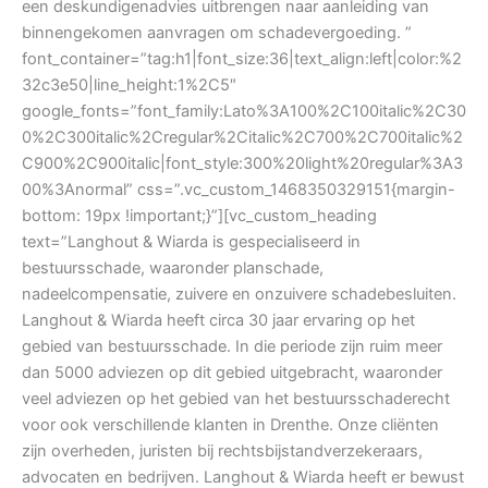
een deskundigenadvies uitbrengen naar aanleiding van
binnengekomen aanvragen om schadevergoeding. ”
font_container=”tag:h1|font_size:36|text_align:left|color:%2
32c3e50|line_height:1%2C5″
google_fonts=”font_family:Lato%3A100%2C100italic%2C30
0%2C300italic%2Cregular%2Citalic%2C700%2C700italic%2
C900%2C900italic|font_style:300%20light%20regular%3A3
00%3Anormal” css=”.vc_custom_1468350329151{margin-
bottom: 19px !important;}”][vc_custom_heading
text=”Langhout & Wiarda is gespecialiseerd in
bestuursschade, waaronder planschade,
nadeelcompensatie, zuivere en onzuivere schadebesluiten.
Langhout & Wiarda heeft circa 30 jaar ervaring op het
gebied van bestuursschade. In die periode zijn ruim meer
dan 5000 adviezen op dit gebied uitgebracht, waaronder
veel adviezen op het gebied van het bestuursschaderecht
voor ook verschillende klanten in Drenthe. Onze cliënten
zijn overheden, juristen bij rechtsbijstandverzekeraars,
advocaten en bedrijven. Langhout & Wiarda heeft er bewust