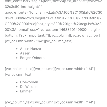
font_container=”tag:h4|font_size:24|text_align:left|color:%2
32c3e50|line_height:1″
google_fonts=”font_family:Lato%3A100%2C100italic%2C30
0%2C300italic%2Cregular%2Citalic%2C700%2C700italic%2
C900%2C900italic|font_style:300%20light%20regular%3A3
00%3Anormal” css=”.vc_custom_1468350149900{margin-
bottom: 19px !important;}”][/vc_column][/vc_row][vc_row]
[vc_column width=”1/4″][vc_column_text]
Aa en Hunze
Assen
Borger-Odoorn
[/vc_column_text][/vc_column][vc_column width=”1/4″]
[vc_column_text]
Coevorden
De Wolden
Emmen
[/vc_column_text][/vc_column][vc_column width=”1/4″]