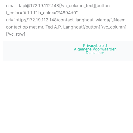
email: tapl@172.19.112.148[/vc_column_text][button
t_color=”#ffffff” b_color=”#4894d0″
url=”http://172.19.112.148/contact-langhout-wiarda/”]Neem
contact op met mr. Ted A.P. Langhout[/button][/vc_column]
[/vc_row]
Privacybeleid
Algemene Voorwaarden
Disclaimer