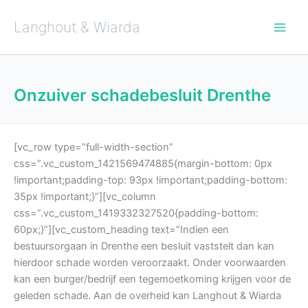
Ga
naar
de
Langhout & Wiarda
inhoud
Onzuiver schadebesluit Drenthe
[vc_row type=”full-width-section”
css=”.vc_custom_1421569474885{margin-bottom: 0px
!important;padding-top: 93px !important;padding-bottom:
35px !important;}”][vc_column
css=”.vc_custom_1419332327520{padding-bottom:
60px;}”][vc_custom_heading text=”Indien een
bestuursorgaan in Drenthe een besluit vaststelt dan kan
hierdoor schade worden veroorzaakt. Onder voorwaarden
kan een burger/bedrijf een tegemoetkoming krijgen voor de
geleden schade. Aan de overheid kan Langhout & Wiarda