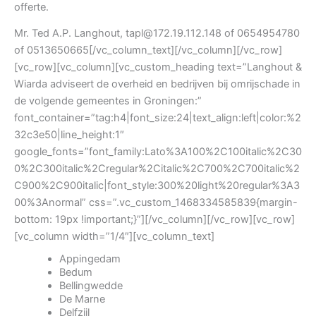
offerte.
Mr. Ted A.P. Langhout, tapl@172.19.112.148 of 0654954780
of 0513650665[/vc_column_text][/vc_column][/vc_row]
[vc_row][vc_column][vc_custom_heading text=”Langhout &
Wiarda adviseert de overheid en bedrijven bij omrijschade in
de volgende gemeentes in Groningen:”
font_container=”tag:h4|font_size:24|text_align:left|color:%2
32c3e50|line_height:1″
google_fonts=”font_family:Lato%3A100%2C100italic%2C30
0%2C300italic%2Cregular%2Citalic%2C700%2C700italic%2
C900%2C900italic|font_style:300%20light%20regular%3A3
00%3Anormal” css=”.vc_custom_1468334585839{margin-
bottom: 19px !important;}”][/vc_column][/vc_row][vc_row]
[vc_column width=”1/4″][vc_column_text]
Appingedam
Bedum
Bellingwedde
De Marne
Delfzijl