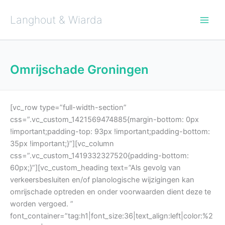
Ga
naar
de
Langhout & Wiarda
inhoud
Omrijschade Groningen
[vc_row type=”full-width-section”
css=”.vc_custom_1421569474885{margin-bottom: 0px
!important;padding-top: 93px !important;padding-bottom:
35px !important;}”][vc_column
css=”.vc_custom_1419332327520{padding-bottom:
60px;}”][vc_custom_heading text=”Als gevolg van
verkeersbesluiten en/of planologische wijzigingen kan
omrijschade optreden en onder voorwaarden dient deze te
worden vergoed. ”
font_container=”tag:h1|font_size:36|text_align:left|color:%2