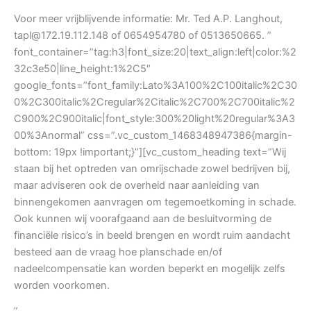
Voor meer vrijblijvende informatie: Mr. Ted A.P. Langhout,
tapl@172.19.112.148 of 0654954780 of 0513650665. ”
font_container=”tag:h3|font_size:20|text_align:left|color:%2
32c3e50|line_height:1%2C5″
google_fonts=”font_family:Lato%3A100%2C100italic%2C30
0%2C300italic%2Cregular%2Citalic%2C700%2C700italic%2
C900%2C900italic|font_style:300%20light%20regular%3A3
00%3Anormal” css=”.vc_custom_1468348947386{margin-
bottom: 19px !important;}”][vc_custom_heading text=”Wij
staan bij het optreden van omrijschade zowel bedrijven bij,
maar adviseren ook de overheid naar aanleiding van
binnengekomen aanvragen om tegemoetkoming in schade.
Ook kunnen wij voorafgaand aan de besluitvorming de
financiële risico’s in beeld brengen en wordt ruim aandacht
besteed aan de vraag hoe planschade en/of
nadeelcompensatie kan worden beperkt en mogelijk zelfs
worden voorkomen.