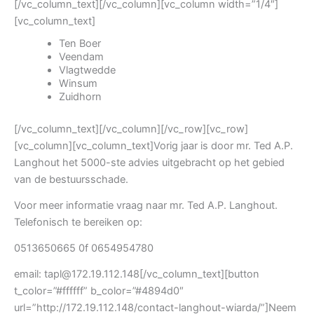
[/vc_column_text][/vc_column][vc_column width=”1/4″]
[vc_column_text]
Ten Boer
Veendam
Vlagtwedde
Winsum
Zuidhorn
[/vc_column_text][/vc_column][/vc_row][vc_row]
[vc_column][vc_column_text]Vorig jaar is door mr. Ted A.P.
Langhout het 5000-ste advies uitgebracht op het gebied
van de bestuursschade.
Voor meer informatie vraag naar mr. Ted A.P. Langhout.
Telefonisch te bereiken op:
0513650665 0f 0654954780
email: tapl@172.19.112.148[/vc_column_text][button
t_color=”#ffffff” b_color=”#4894d0″
url=”http://172.19.112.148/contact-langhout-wiarda/”]Neem