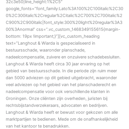
32c3e50|line_height:1%2C5″
google_fonts=”font_family:Lato%3A100%2C100italic%2C30
0%2C300italic%2Cregular%2Citalic%2C700%2C700italic%2
C900%2C900italic|font_style:300%20light%20regular%3A3
00%3Anormal” css=”.vc_custom_1468349155615{margin-
bottom: 19px !important;}”][vc_custom_heading
text=”Langhout & Wiarda is gespecialiseerd in
bestuursschade, waaronder planschade,
nadeelcompensatie, zuivere en onzuivere schadebesluiten.
Langhout & Wiarda heeft circa 30 jaar ervaring op het
gebied van bestuursschade. In die periode zijn ruim meer
dan 5000 adviezen op dit gebied uitgebracht, waaronder
veel adviezen op het gebied van het planschaderecht en
nadeelcompensatie voor ook verschillende klanten in
Groningen. Onze cliënten zijn overheden, juristen bij
rechtsbijstandverzekeraars, advocaten en bedrijven.
Langhout & Wiarda heeft er bewust voor gekozen om alle
marktpartijen te bedienen. Mede om de onafhankelijkheid
van het kantoor te benadrukken.