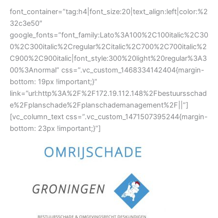
”
font_container=”tag:h4|font_size:20|text_align:left|color:%2
32c3e50″
google_fonts=”font_family:Lato%3A100%2C100italic%2C30
0%2C300italic%2Cregular%2Citalic%2C700%2C700italic%2
C900%2C900italic|font_style:300%20light%20regular%3A3
00%3Anormal” css=”.vc_custom_1468334142404{margin-
bottom: 19px !important;}”
link=”url:http%3A%2F%2F172.19.112.148%2Fbestuursschad
e%2Fplanschade%2Fplanschademanagement%2F||”]
[vc_column_text css=”.vc_custom_1471507395244{margin-
bottom: 23px !important;}”]