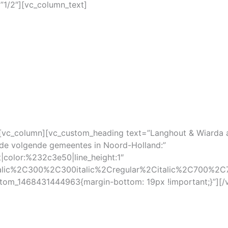
”1/2″][vc_column_text]
[vc_column][vc_custom_heading text=”Langhout & Wiarda 
de volgende gemeentes in Noord-Holland:”
ft|color:%232c3e50|line_height:1″
talic%2C300%2C300italic%2Cregular%2Citalic%2C700%2C7
tom_1468431444963{margin-bottom: 19px !important;}”][/