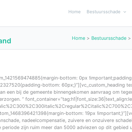
Home
Bestuursschade
Home
Bestuursschade
and
tom_1421569474885{margin-bottom: 0px !important;padding
32327520{padding-bottom: 60px;}”][vc_custom_heading tex
g van een bij de gemeente binnengekomen aanvraag om teg
rzorgen. ” font_container=”tag:h1|font_size:36|text_align:
talic%2C300%2C300italic%2Cregular%2Citalic%2C700%2C7
om_1468396421398{margin-bottom: 19px !important;}”][vc
anschade, nadeelcompensatie, zuivere en onzuivere schadeb
e periode zijn ruim meer dan 5000 adviezen op dit gebied 