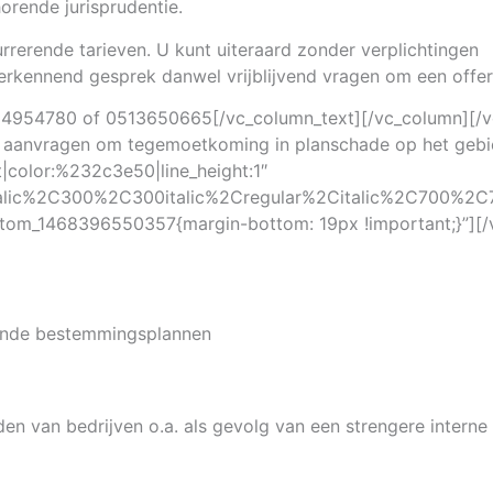
horende jurisprudentie.
rerende tarieven. U kunt uiteraard zonder verplichtingen
rkennend gesprek danwel vrijblijvend vragen om een offer
 0654954780 of 0513650665[/vc_column_text][/vc_column][
t aanvragen om tegemoetkoming in planschade op het gebi
ft|color:%232c3e50|line_height:1″
talic%2C300%2C300italic%2Cregular%2Citalic%2C700%2C7
tom_1468396550357{margin-bottom: 19px !important;}”][/
rende bestemmingsplannen
en van bedrijven o.a. als gevolg van een strengere interne 