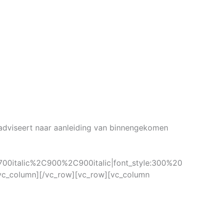
adviseert naar aanleiding van binnengekomen
00italic%2C900%2C900italic|font_style:300%20
vc_column][/vc_row][vc_row][vc_column