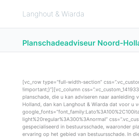
Ga
naar
de
Langhout & Wiarda
inhoud
Planschadeadviseur Noord-Holl
[vc_row type=”full-width-section” css=”.vc_cus
!important;}”][vc_column css=”.vc_custom_14193
planschade, die u kan adviseren naar aanleidin
Holland, dan kan Langhout & Wiarda dat voor u ve
google_fonts=”font_family:Lato%3A100%2C100i
light%20regular%3A300%3Anormal” css=”.vc_cust
gespecialiseerd in bestuursschade, waaronder pl
ervaring op het gebied van bestuursschade. In di