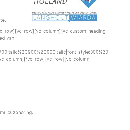
te.
/vc_row][vc_row][vc_column][vc_custom_heading
ed van:”
00italic%2C900%2C900italic|font_style:300%20
vc_column][/vc_row][vc_row][vc_column
milieuzonering.