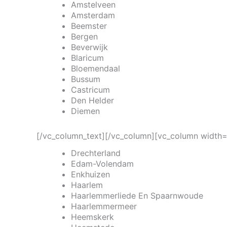
Amstelveen
Amsterdam
Beemster
Bergen
Beverwijk
Blaricum
Bloemendaal
Bussum
Castricum
Den Helder
Diemen
[/vc_column_text][/vc_column][vc_column width=
Drechterland
Edam-Volendam
Enkhuizen
Haarlem
Haarlemmerliede En Spaarnwoude
Haarlemmermeer
Heemskerk