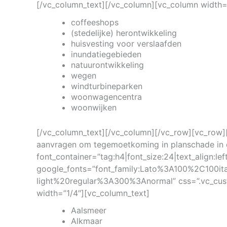
[/vc_column_text][/vc_column][vc_column width=
coffeeshops
(stedelijke) herontwikkeling
huisvesting voor verslaafden
inundatiegebieden
natuurontwikkeling
wegen
windturbineparken
woonwagencentra
woonwijken
[/vc_column_text][/vc_column][/vc_row][vc_row]
aanvragen om tegemoetkoming in planschade in 
font_container=”tag:h4|font_size:24|text_align:le
google_fonts=”font_family:Lato%3A100%2C100i
light%20regular%3A300%3Anormal” css=”.vc_cus
width=”1/4″][vc_column_text]
Aalsmeer
Alkmaar