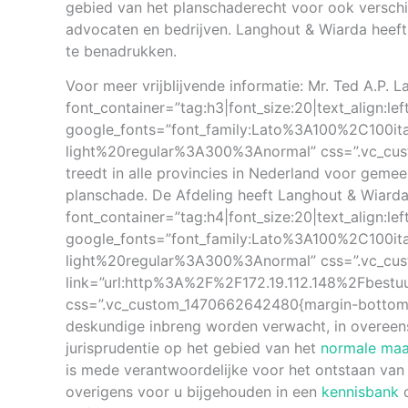
gebied van het planschaderecht voor ook verschill
advocaten en bedrijven. Langhout & Wiarda heeft
te benadrukken.
Voor meer vrijblijvende informatie: Mr. Ted A.P.
font_container=”tag:h3|font_size:20|text_align:l
google_fonts=”font_family:Lato%3A100%2C100i
light%20regular%3A300%3Anormal” css=”.vc_cus
treedt in alle provincies in Nederland voor ge
planschade. De Afdeling heeft Langhout & Wiarda
font_container=”tag:h4|font_size:20|text_align:l
google_fonts=”font_family:Lato%3A100%2C100i
light%20regular%3A300%3Anormal” css=”.vc_cus
link=”url:http%3A%2F%2F172.19.112.148%2Fbes
css=”.vc_custom_1470662642480{margin-bottom: 
deskundige inbreng worden verwacht, in overeen
jurisprudentie op het gebied van het
normale maat
is mede verantwoordelijke voor het ontstaan van 
overigens voor u bijgehouden in een
kennisbank
d