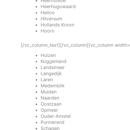
Heemstede
Heerhugowaard
Heiloo
Hilversum
Hollands Kroon
Hoorn
[/vc_column_text][/vc_column][vc_column width=
Huizen
Koggenland
Landsmeer
Langedijk
Laren
Medemblik
Muiden
Naarden
Oostzaan
Opmeer
Ouder-Amstel
Purmerend
Schagen