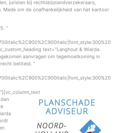
n, juristen bij rechtsbijstandverzekeraars,
n. Mede om de onafhankelijkheid van het kantoor
5. ”
00italic%2C900%2C900italic|font_style:300%20
c_custom_heading text=”Langhout & Wiarda
innengekomen aanvragen om tegemoetkoming in
echt betiteld. ”
00italic%2C900%2C900italic|font_style:300%20
][vc_column_text
 dan
de
iarda
ordt
en