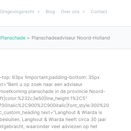
Omgevingsrecht
Blog
Over ons
Contact
Planschade
Planschadeadviseur Noord-Holland
-top: 93px !important;padding-bottom: 35px
t=”Bent u op zoek naar een adviseur
emoetkoming planschade in de provincie Noord-
left|color:%232c3e50|line_height:1%2C5″
00italic%2C900%2C900italic|font_style:300%20
_custom_heading text=”Langhout & Wiarda is
esluiten. Langhout & Wiarda heeft circa 30 jaar
uitgebracht, waaronder veel adviezen op het