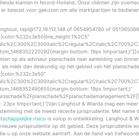
ende klanten in Noord-Holland. Onze cliënten zijn overhede
 er bewust voor gekozen om alle marktpartijen te bediene
 Langhout, tapl@172.19.112.148 of 0654954780 of 051365066
eft|color:%232c3e50|line_height:1%2C5″
talic%2C300%2C300italic%2Cregular%2Citalic%2C700%2C7
tom_1468352220292{margin-bottom: 19px !important;}”][v
meenten op als adviseur planschade naar aanleiding van b
 als méér dan deskundig op het gebied van het planschader
eft|color:%232c3e50″
talic%2C300%2C300italic%2Cregular%2Citalic%2C700%2C7
tom_1468352490655{margin-bottom: 19px !important;}”
tuursschade%2Fplanschade%2Fplanschademanagement%2F||”
23px !important;}”]
Van Langhout & Wiarda mag een meer
stemming met de meest recente jurisprudentie. Met name 
schappelijke risico
is volop in ontwikkeling. Langhout & W
nieuwe jurisprudentie op dit gebied. Deze jurisprudentie w
ie u op onze website aantreft. Aan de hand van trefwoord