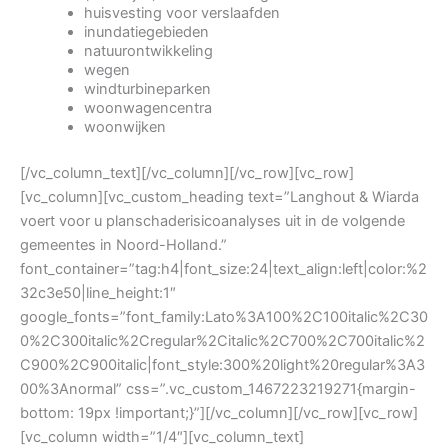
huisvesting voor verslaafden
inundatiegebieden
natuurontwikkeling
wegen
windturbineparken
woonwagencentra
woonwijken
[/vc_column_text][/vc_column][/vc_row][vc_row]
[vc_column][vc_custom_heading text=”Langhout & Wiarda
voert voor u planschaderisicoanalyses uit in de volgende
gemeentes in Noord-Holland.”
font_container=”tag:h4|font_size:24|text_align:left|color:%2
32c3e50|line_height:1″
google_fonts=”font_family:Lato%3A100%2C100italic%2C30
0%2C300italic%2Cregular%2Citalic%2C700%2C700italic%2
C900%2C900italic|font_style:300%20light%20regular%3A3
00%3Anormal” css=”.vc_custom_1467223219271{margin-
bottom: 19px !important;}”][/vc_column][/vc_row][vc_row]
[vc_column width=”1/4″][vc_column_text]