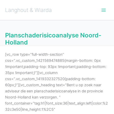
Ga
naar
de
Langhout & Wiarda
inhoud
Planschaderisicoanalyse Noord-
Holland
[vc_row type=”full-width-section”
css=”.vc_custom_1421569474885{margin-bottom: 0px
!important;padding-top: 93px !important;padding-bottom:
35px !important;}”][vc_column
css=”.vc_custom_1419332327520{padding-bottom:
60px;}”][vc_custom_heading text=”Bent u op zoek naar
adviseur die een planschaderisicoanalyse in de provincie
Noord-Holland kan verzorgen. ”
font_container=”tag:h1|font_size:36|text_align:left|color:%2
32c3e50|line_height:1%2C5″