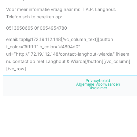
Voor meer informatie vraag naar mr. T.A.P. Langhout.
Telefonisch te bereiken op:
0513650665 0f 0654954780
email: tapl@172.19.112.148[/vc_column_text][button
t_color=”#ffffff” b_color=”#4894d0″
url=”http://172.19.112.148/contact-langhout-wiarda/”]Neem
nu contact op met Langhout & Wiarda[/button][/vc_column]
[/vc_row]
Privacybeleid
Algemene Voorwaarden
Disclaimer