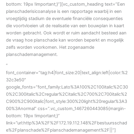
bottom: 19px !important;}”][vc_custom_heading text=”Een
planschaderisicoanalyse is een rapportage waarbij in een
vroegtijdig stadium de eventuele financiële consequenties
die voortvloeien uit de realisatie van een bouwplan in kaart
worden gebracht. Ook wordt er ruim aandacht besteed aan
de vraag hoe planschade kan worden beperkt en mogelijk
zelfs worden voorkomen. Het zogenaamde
planschademanagement.
”
font_container=”tag:h4|font_size:20|text_align:left|color:%2
32c3e50″
google_fonts=”font_family:Lato%3A100%2C100italic%2C30
0%2C300italic%2Cregular%2Citalic%2C700%2C700italic%2
C900%2C900italic|font_style:300%20light%20regular%3A3
00%3Anormal” css=”.vc_custom_1467260443085{margin-
bottom: 19px !important;}”
link=”url:http%3A%2F%2F172.19.112.148%2Fbestuursschad
e%2Fplanschade%2Fplanschademanagement%2F||”]