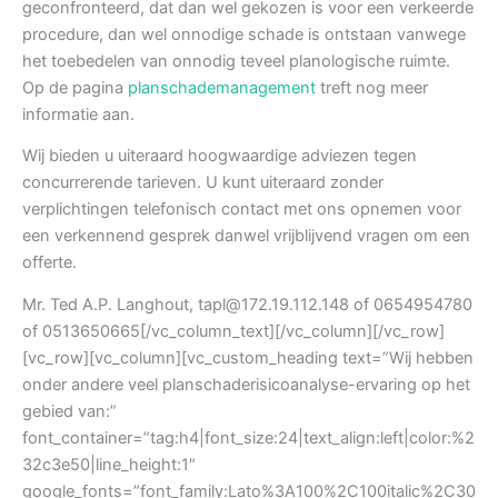
geconfronteerd, dat dan wel gekozen is voor een verkeerde
procedure, dan wel onnodige schade is ontstaan vanwege
het toebedelen van onnodig teveel planologische ruimte.
Op de pagina
planschademanagement
treft nog meer
informatie aan.
Wij bieden u uiteraard hoogwaardige adviezen tegen
concurrerende tarieven. U kunt uiteraard zonder
verplichtingen telefonisch contact met ons opnemen voor
een verkennend gesprek danwel vrijblijvend vragen om een
offerte.
Mr. Ted A.P. Langhout, tapl@172.19.112.148 of 0654954780
of 0513650665[/vc_column_text][/vc_column][/vc_row]
[vc_row][vc_column][vc_custom_heading text=”Wij hebben
onder andere veel planschaderisicoanalyse-ervaring op het
gebied van:”
font_container=”tag:h4|font_size:24|text_align:left|color:%2
32c3e50|line_height:1″
google_fonts=”font_family:Lato%3A100%2C100italic%2C30