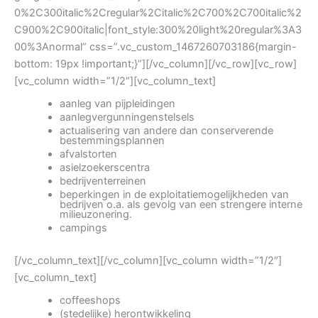
0%2C300italic%2Cregular%2Citalic%2C700%2C700italic%2
C900%2C900italic|font_style:300%20light%20regular%3A3
00%3Anormal” css=”.vc_custom_1467260703186{margin-
bottom: 19px !important;}”][/vc_column][/vc_row][vc_row]
[vc_column width=”1/2″][vc_column_text]
aanleg van pijpleidingen
aanlegvergunningenstelsels
actualisering van andere dan conserverende
bestemmingsplannen
afvalstorten
asielzoekerscentra
bedrijventerreinen
beperkingen in de exploitatiemogelijkheden van
bedrijven o.a. als gevolg van een strengere interne
milieuzonering.
campings
[/vc_column_text][/vc_column][vc_column width=”1/2″]
[vc_column_text]
coffeeshops
(stedelijke) herontwikkeling