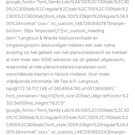
google_fonts=”font_family:Lato%3A100%2C100italic%2C30
0%2C300italic%2Cregular%2Citalic%2C700%2C700italic%2
C900%2C900italic|font_style:300%20light%20regular%3A3
00%3Anormal” css=”.vc_custom_1467260840787{margin-
bottom: 19px !important;}”][vc_custom_heading
text=”Langhout & Wiarda bestuursschade en
omgevingsrecht deskundigen hebben een zeer ruime
ervaring op het gebied van het planschaderecht en hebben
al ruim meer dan 5000 adviezen op dit gebied uitgebracht,
waaronder al vele planschaderisicoanalyses voor
verschillende klanten in Noord-Holland. Voor meer
vrijblijvende informatie: Mr.Ted A.P. Langhout,
tapl@172.19.112.148 of 0654954780 of 0513650665.”
font_container=”tag:h3|font_size:20|text_align:left|color:%2
32c3e50|line_height:1%2C5″
google_fonts=”font_family:Lato%3A100%2C100italic%2C30
0%2C300italic%2Cregular%2Citalic%2C700%2C700italic%2
C900%2C900italic|font_style:300%20light%20regular%3A3
00%3Anormal” css=”.vc_custom_1467260850243{margin-