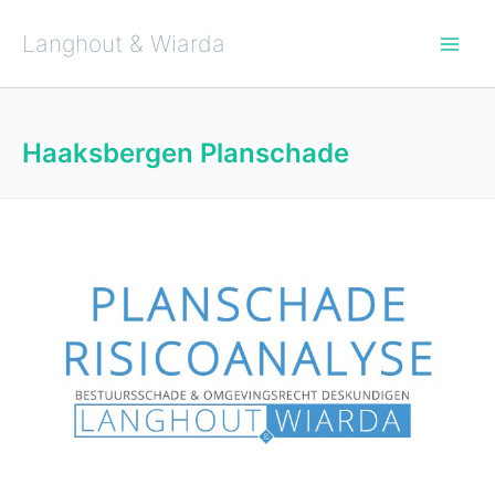
Ga
naar
de
Langhout & Wiarda
inhoud
Haaksbergen Planschade