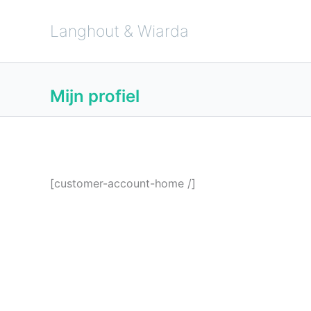
Ga
naar
de
Langhout & Wiarda
inhoud
Mijn profiel
[customer-account-home /]