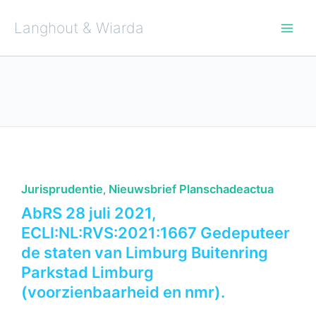
Ga
naar
de
Langhout & Wiarda
inhoud
Jurisprudentie
Nieuwsbrief Planschadeactua
,
AbRS 28 juli 2021,
ECLI:NL:RVS:2021:1667 Gedeputeer
de staten van Limburg Buitenring
Parkstad Limburg
(voorzienbaarheid en nmr).