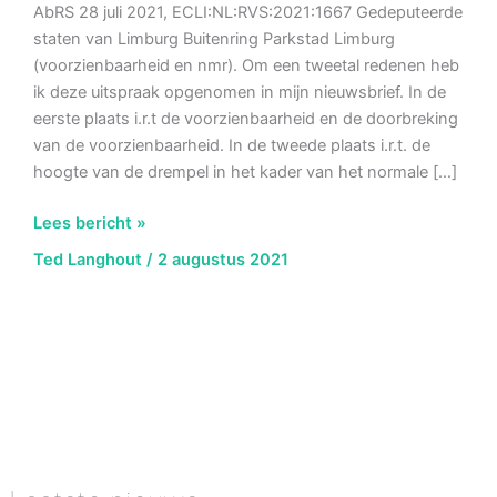
AbRS 28 juli 2021, ECLI:NL:RVS:2021:1667 Gedeputeerde
staten van Limburg Buitenring Parkstad Limburg
(voorzienbaarheid en nmr). Om een tweetal redenen heb
ik deze uitspraak opgenomen in mijn nieuwsbrief. In de
eerste plaats i.r.t de voorzienbaarheid en de doorbreking
van de voorzienbaarheid. In de tweede plaats i.r.t. de
hoogte van de drempel in het kader van het normale […]
AbRS
Lees bericht »
28
Ted Langhout
/
2 augustus 2021
juli
2021,
ECLI:NL:RVS:2021:1667 Gedeputeerde
staten
van
Limburg
Buitenring
Parkstad
Limburg