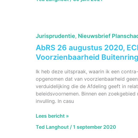
juni
2021,
ECLI:NL:RVS:2021:1394
Drempel
NMR
Jurisprudentie
Nieuwsbrief Planscha
,
Soest.
AbRS 26 augustus 2020, EC
Voorzienbaarheid Buitenrin
Ik heb deze uitspraak, waarin ik een contr
opgenomen dat van voorzienbaarheid geen
verduidelijking die de Afdeling geeft in rel
beleidsvoornemen. Binnen een zoekgebied 
invulling. In casu
AbRS
Lees bericht »
26
Ted Langhout
/
1 september 2020
augustus
2020,