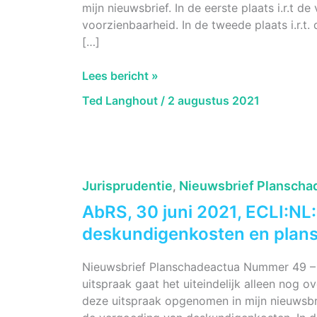
mijn nieuwsbrief. In de eerste plaats i.r.t 
voorzienbaarheid. In de tweede plaats i.r.t
[…]
AbRS
Lees bericht »
28
Ted Langhout
/
2 augustus 2021
juli
2021,
ECLI:NL:RVS:2021:1667 Gedeputeerde
staten
van
Jurisprudentie
Nieuwsbrief Planscha
,
Limburg
AbRS, 30 juni 2021, ECLI:N
Buitenring
Parkstad
deskundigenkosten en plan
Limburg
(voorzienbaarheid
Nieuwsbrief Planschadeactua Nummer 49 – 
en
uitspraak gaat het uiteindelijk alleen nog 
nmr).
deze uitspraak opgenomen in mijn nieuwsbrie