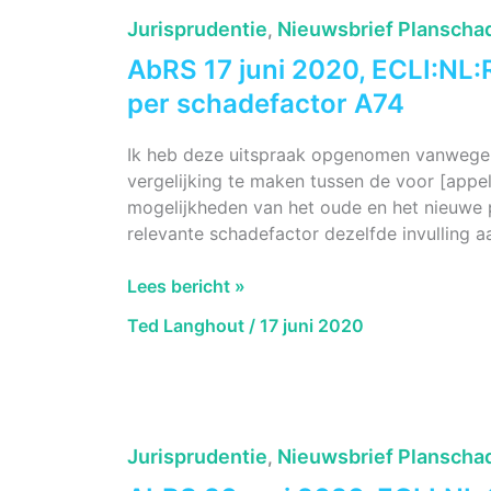
doorbreking
Jurisprudentie
Nieuwsbrief Planscha
,
voorzienbaarheid
AbRS 17 juni 2020, ECLI:NL:
Zundert
per schadefactor A74
Ik heb deze uitspraak opgenomen vanwege 
vergelijking te maken tussen de voor [appel
mogelijkheden van het oude en het nieuwe p
relevante schadefactor dezelfde invulling aa
AbRS
Lees bericht »
17
Ted Langhout
/
17 juni 2020
juni
2020,
ECLI:NL:RVS:2020:1398,
Maximale
invulling
Jurisprudentie
Nieuwsbrief Planscha
,
per