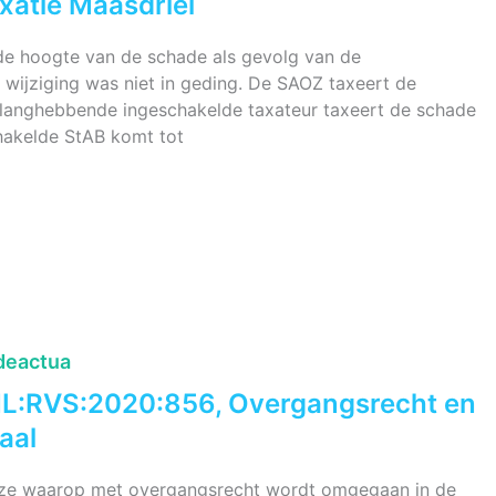
xatie Maasdriel
 de hoogte van de schade als gevolg van de
 wijziging was niet in geding. De SAOZ taxeert de
langhebbende ingeschakelde taxateur taxeert de schade
hakelde StAB komt tot
deactua
NL:RVS:2020:856, Overgangsrecht en
aal
ijze waarop met overgangsrecht wordt omgegaan in de