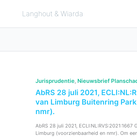
Ga
naar
de
Langhout & Wiarda
inhoud
Jurisprudentie
Nieuwsbrief Planscha
,
AbRS 28 juli 2021, ECLI:NL
van Limburg Buitenring Par
nmr).
AbRS 28 juli 2021, ECLI:NL:RVS:2021:1667 
Limburg (voorzienbaarheid en nmr). Om een