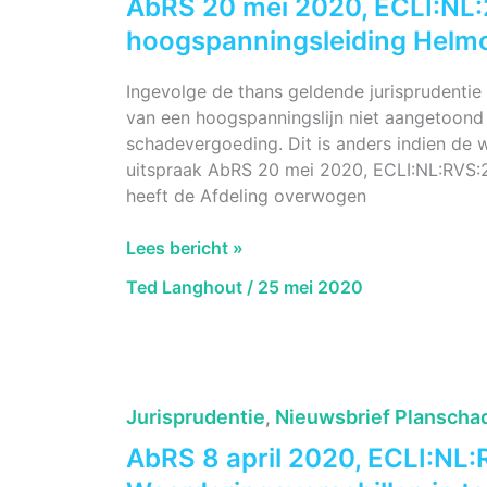
AbRS 20 mei 2020, ECLI:NL:
schadefactor
A74
hoogspanningsleiding Helm
Ingevolge de thans geldende jurisprudentie
van een hoogspanningslijn niet aangetoond
schadevergoeding. Dit is anders indien de 
uitspraak AbRS 20 mei 2020, ECLI:NL:RVS:2
heeft de Afdeling overwogen
AbRS
Lees bericht »
20
Ted Langhout
/
25 mei 2020
mei
2020,
ECLI:NL:2020:1251,
Gezondheidsrisico’s
hoogspanningsleiding
Jurisprudentie
Nieuwsbrief Planscha
,
Helmond.
AbRS 8 april 2020, ECLI:NL