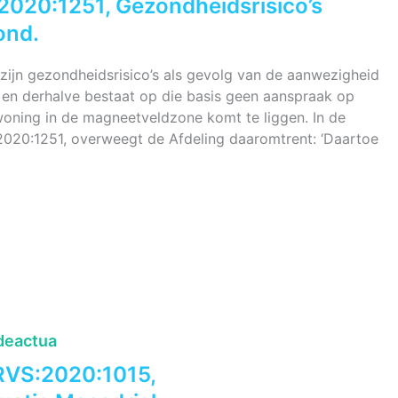
2020:1251, Gezondheidsrisico’s
ond.
 zijn gezondheidsrisico’s als gevolg van de aanwezigheid
 en derhalve bestaat op die basis geen aanspraak op
woning in de magneetveldzone komt te liggen. In de
020:1251, overweegt de Afdeling daaromtrent: ‘Daartoe
deactua
:RVS:2020:1015,