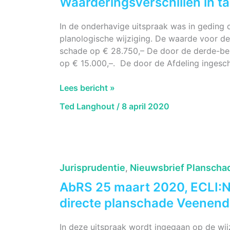
Waarderingsverschillen in ta
In de onderhavige uitspraak was in geding
planologische wijziging. De waarde voor de
schade op € 28.750,– De door de derde-be
op € 15.000,–. De door de Afdeling ingesc
AbRS
Lees bericht »
8
Ted Langhout
/
8 april 2020
april
2020,
ECLI:NL:RVS:2020:1015,
Waarderingsverschillen
in
Jurisprudentie
Nieuwsbrief Planscha
,
taxatie
AbRS 25 maart 2020, ECLI:
Maasdriel
directe planschade Veenend
In deze uitspraak wordt ingegaan op de w