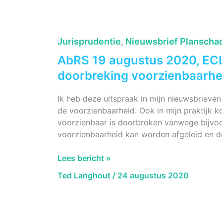
ECLI:NL:RVS:2020:2042,
Voorzienbaarheid
Buitenring
Jurisprudentie
Nieuwsbrief Planscha
,
Parkstad
AbRS 19 augustus 2020, EC
Limburg
doorbreking voorzienbaarhe
Ik heb deze uitspraak in mijn nieuwsbrie
de voorzienbaarheid. Ook in mijn praktijk k
voorzienbaar is doorbroken vanwege bijvoo
voorzienbaarheid kan worden afgeleid en d
AbRS
Lees bericht »
19
Ted Langhout
/
24 augustus 2020
augustus
2020,
ECLI:NL:RVS:2020:1984,
Geen