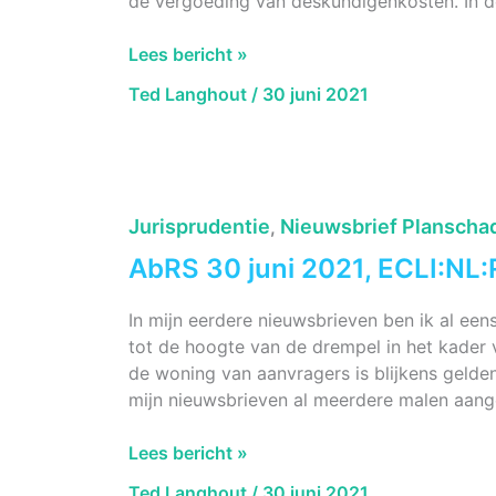
de vergoeding van deskundigenkosten. In de 
AbRS,
Lees bericht »
30
Ted Langhout
/
30 juni 2021
juni
2021,
ECLI:NL:RVS:2021:1397
Vergoeding
deskundigenkosten
Jurisprudentie
Nieuwsbrief Planscha
,
en
AbRS 30 juni 2021, ECLI:NL
planschade.
In mijn eerdere nieuwsbrieven ben ik al eens
tot de hoogte van de drempel in het kader 
de woning van aanvragers is blijkens gelden
mijn nieuwsbrieven al meerdere malen aang
AbRS
Lees bericht »
30
Ted Langhout
/
30 juni 2021