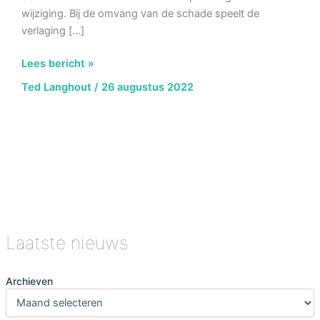
wijziging. Bij de omvang van de schade speelt de
verlaging […]
Planschade
Lees bericht »
en
Ted Langhout
/
26 augustus 2022
Woz-
waarde
Laatste nieuws
Archieven