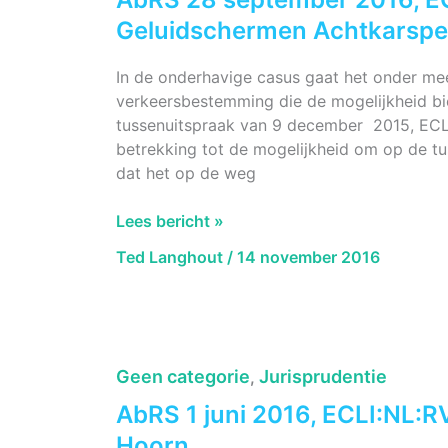
Geluidschermen Achtkarspe
In de onderhavige casus gaat het onder mee
verkeersbestemming die de mogelijkheid bie
tussenuitspraak van 9 december 2015, EC
betrekking tot de mogelijkheid om op de t
dat het op de weg
AbRS
Lees bericht »
28
Ted Langhout
/
14 november 2016
september
2016,
ECLI:NL:RVS:2016:2574
Geluidschermen
Achtkarspelen
Geen categorie
Jurisprudentie
,
AbRS 1 juni 2016, ECLI:NL:
Hoorn