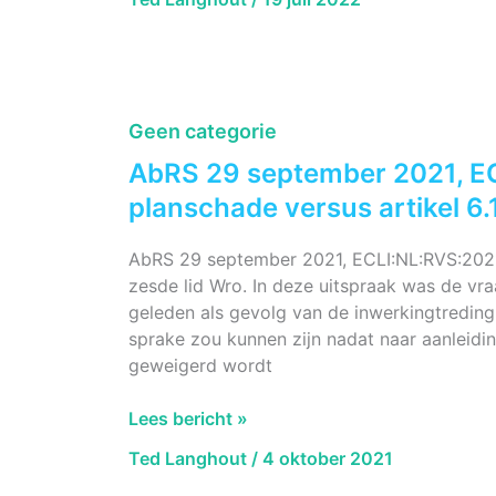
van
planschade
te
beperkt
benaderd.
Geen categorie
AbRS 29 september 2021, E
planschade versus artikel 6.1
AbRS 29 september 2021, ECLI:NL:RVS:2021:
zesde lid Wro. In deze uitspraak was de vr
geleden als gevolg van de inwerkingtredin
sprake zou kunnen zijn nadat naar aanleid
geweigerd wordt
AbRS
Lees bericht »
29
Ted Langhout
/
4 oktober 2021
september