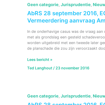
bouwkavel
Geen categorie
Jurisprudentie
Nieuw
,
,
en
AbRS 28 september 2016, E
nmr
Woensdrecht
Vermeerdering aanvraag A
In de onderhavige casus was de vraag aan
met als grondslag een gesteld schadeveroo
worden uitgebreid met een tweede later gen
de planschade die zou zijn veroorzaakt do
AbRS
Lees bericht »
28
Ted Langhout
/
23 november 2016
september
2016,
ECLI:NL:RVS:2016:2583,
Vermeerdering
aanvraag
Geen categorie
Jurisprudentie
Nieuw
,
,
Amsterdam
AbRS 28 september 2016, E