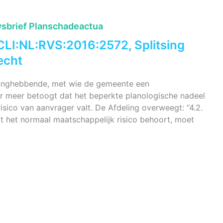
sbrief Planschadeactua
LI:NL:RVS:2016:2572, Splitsing
echt
langhebbende, met wie de gemeente een
r meer betoogt dat het beperkte planologische nadeel
sico van aanvrager valt. De Afdeling overweegt: “4.2.
ot het normaal maatschappelijk risico behoort, moet