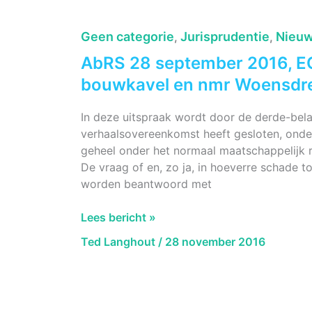
normaal
maatschappelijk
Geen categorie
Jurisprudentie
Nieuw
,
,
risico
AbRS 28 september 2016, EC
Pijnacker-
Nootdorp
bouwkavel en nmr Woensdr
In deze uitspraak wordt door de derde-be
verhaalsovereenkomst heeft gesloten, onde
geheel onder het normaal maatschappelijk ri
De vraag of en, zo ja, in hoeverre schade t
worden beantwoord met
AbRS
Lees bericht »
28
Ted Langhout
/
28 november 2016
september
2016,
ECLI:NL:RVS:2016:2572,
Splitsing