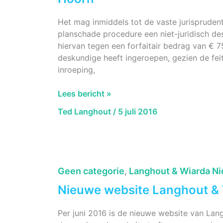
Het mag inmiddels tot de vaste jurisprudent
planschade procedure een niet-juridisch d
hiervan tegen een forfaitair bedrag van € 
deskundige heeft ingeroepen, gezien de fei
inroeping,
AbRS
Lees bericht »
1
Ted Langhout
/
5 juli 2016
juni
2016,
ECLI:NL:RVS:2016:1469
Deskundigenkosten
Hoorn
Geen categorie
Langhout & Wiarda N
,
Nieuwe website Langhout &
Per juni 2016 is de nieuwe website van Lang