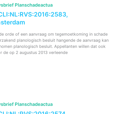
sbrief Planschadeactua
CLI:NL:RVS:2016:2583,
msterdam
 de orde of een aanvraag om tegemoetkoming in schade
rzakend planologisch besluit hangende de aanvraag kan
omen planologisch besluit. Appellanten willen dat ook
or de op 2 augustus 2013 verleende
sbrief Planschadeactua
CLI:NL:RVS:2016:2574