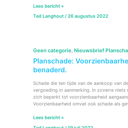
Planschade
Lees bericht »
en
Ted Langhout
/
26 augustus 2022
Woz-
waarde
Geen categorie
Nieuwsbrief Plansch
,
Planschade: Voorzienbaarhe
benaderd.
Schade die ten tijde van de aankoop van d
vergoeding in aanmerking. In zoverre niets
zich beperkt tot voorzienbaarheid aangaan
Voorzienbaarheid omvat ook schade als gev
Planschade:
Lees bericht »
Voorzienbaarheid
Ted Langhout
/
19 juli 2022