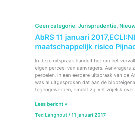
2021,
ECLI:NL:RVS:2021:2166
Directe
planschade
Geen categorie
Jurisprudentie
Nieuw
,
,
versus
AbRS 11 januari 2017,ECLI:
artikel
6.1,
maatschappelijk risico Pijn
zesde
lid
In deze uitspraak handelt het om het verv
Wro
eigen perceel van aanvragers. Aanvragers z
percelen. In een eerdere uitspraak van de 
was al uitgesproken dat aan de blooteigen
tegengeworpen, omdat zij niet vrijelijk over
AbRS
Lees bericht »
11
Ted Langhout
/
11 januari 2017
januari
2017,ECLI:NL:RVS:2017:18,
Omvang