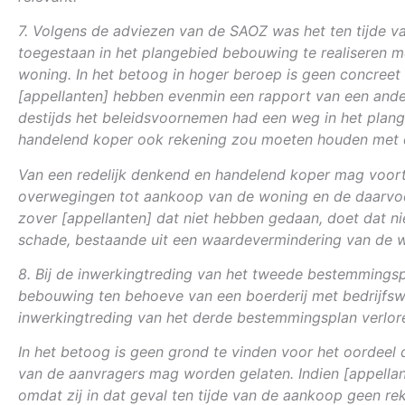
7. Volgens de adviezen van de SAOZ was het ten tijde v
toegestaan in het plangebied bebouwing te realiseren m
woning. In het betoog in hoger beroep is geen concreet 
[appellanten] hebben evenmin een rapport van een and
destijds het beleidsvoornemen had een weg in het plange
handelend koper ook rekening zou moeten houden met d
Van een redelijk denkend en handelend koper mag voorts
overwegingen tot aankoop van de woning en de daarvoor 
zover [appellanten] dat niet hebben gedaan, doet dat n
schade, bestaande uit een waardevermindering van de w
8. Bij de inwerkingtreding van het tweede bestemmingsp
bebouwing ten behoeve van een boerderij met bedrijfswon
inwerkingtreding van het derde bestemmingsplan verlor
In het betoog is geen grond te vinden voor het oordeel da
van de aanvragers mag worden gelaten. Indien [appella
omdat zij in dat geval ten tijde van de aankoop geen 