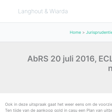
Ga
naar
de
Langhout & Wiarda
inhoud
Home
Jurisprudenti
AbRS 20 juli 2016, E
Ook in deze uitspraak gaat het weer eens om de voorzi
Ten tijde van de aankoop gold in casu een Plan van uitb