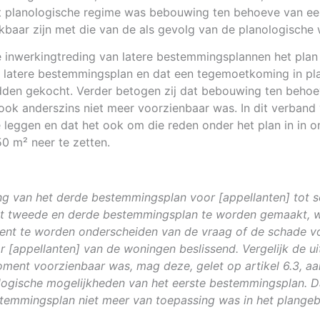
 planologische regime was bebouwing ten behoeve van een b
aar zijn met die van de als gevolg van de planologische w
e inwerkingtreding van latere bestemmingsplannen het pla
 latere bestemmingsplan en dat een tegemoetkoming in pla
den gekocht. Verder betogen zij dat bebouwing ten behoev
ok anderszins niet meer voorzienbaar was. In dit verband 
 leggen en dat het ook om die reden onder het plan in in
0 m² neer te zetten.
g van het derde bestemmingsplan voor [appellanten] tot sc
t tweede en derde bestemmingsplan te worden gemaakt, waar
ient te worden onderscheiden van de vraag of de schade v
oor [appellanten] van de woningen beslissend. Vergelijk de 
oment voorzienbaar was, mag deze, gelet op artikel 6.3, a
ologische mogelijkheden van het eerste bestemmingsplan. D
emmingsplan niet meer van toepassing was in het plangebie