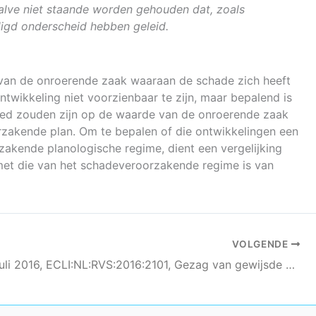
alve niet staande worden gehouden dat, zoals
digd onderscheid hebben geleid.
 van de onroerende zaak waaraan de schade zich heeft
twikkeling niet voorzienbaar te zijn, maar bepalend is
oed zouden zijn op de waarde van de onroerende zaak
rzakende plan. Om te bepalen of die ontwikkelingen een
akende planologische regime, dient een vergelijking
 met die van het schadeveroorzakende regime is van
VOLGENDE
AbRS 27 juli 2016, ECLI:NL:RVS:2016:2101, Gezag van gewijsde Vught