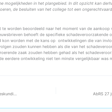
 mogelijkheden in het plangebied. In dit opzicht kan derh
eren, de besluiten van het college tot een ongerechtvaar
ient te worden beoordeeld naar het moment van de aankoop
ieuwsbrieven behoeft de specifieke schadeveroorzakende on
rd kon worden met de kans op ontwikkelingen die van invl
evolgen zouden kunnen hebben als die van het schadeveroo
nroerende zaak zouden hebben gehad als het schadeveroorz
de eerdere ontwikkeling niet ten minste vergelijkbaar was
AbRS 20 juli 2016, ECLI:NL:RVS:2016:2018, Ontbreken deskundige contra-expertise Apeldoorn