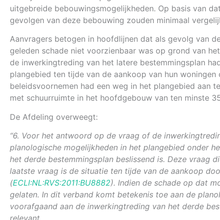
uitgebreide bebouwingsmogelijkheden. Op basis van dat
gevolgen van deze bebouwing zouden minimaal vergelijkb
Aanvragers betogen in hoofdlijnen dat als gevolg van d
geleden schade niet voorzienbaar was op grond van het
de inwerkingtreding van het latere bestemmingsplan had
plangebied ten tijde van de aankoop van hun woningen o
beleidsvoornemen had een weg in het plangebied aan te
met schuurruimte in het hoofdgebouw van ten minste 35
De Afdeling overweegt:
“6. Voor het antwoord op de vraag of de inwerkingtredin
planologische mogelijkheden in het plangebied onder he
het derde bestemmingsplan beslissend is. Deze vraag d
laatste vraag is de situatie ten tijde van de aankoop d
(
ECLI:NL:RVS:2011:BU8882
). Indien de schade op dat m
gelaten. In dit verband komt betekenis toe aan de plan
voorafgaand aan de inwerkingtreding van het derde best
relevant.