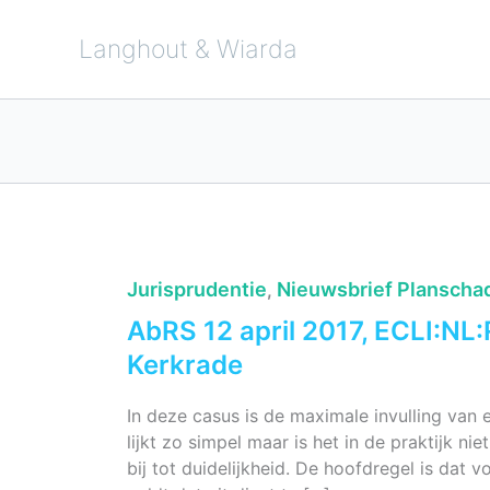
Ga
naar
de
Langhout & Wiarda
inhoud
Jurisprudentie
Nieuwsbrief Planscha
,
AbRS 12 april 2017, ECLI:NL
Kerkrade
In deze casus is de maximale invulling va
lijkt zo simpel maar is het in de praktijk nie
bij tot duidelijkheid. De hoofdregel is dat