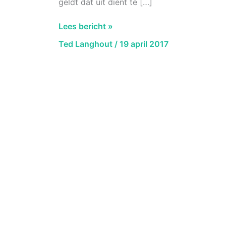
geldt dat uit dient te […]
AbRS
Lees bericht »
12
Ted Langhout
/
19 april 2017
april
2017,
ECLI:NL:RVS:2017:1022
Maximale
invulling
Kerkrade