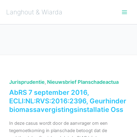
Ga
naar
de
Langhout & Wiarda
inhoud
Jurisprudentie
Nieuwsbrief Planschadeactua
,
AbRS 7 september 2016,
ECLI:NL:RVS:2016:2396, Geurhinder
biomassavergistingsinstallatie Oss
In deze casus wordt door de aanvrager om een
tegemoetkoming in planschade betoogt dat de