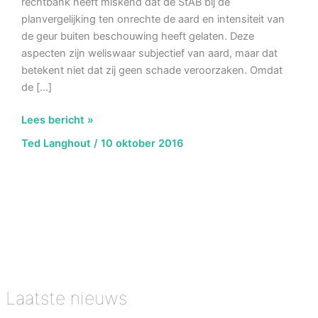
rechtbank heeft miskend dat de StAB bij de
planvergelijking ten onrechte de aard en intensiteit van
de geur buiten beschouwing heeft gelaten. Deze
aspecten zijn weliswaar subjectief van aard, maar dat
betekent niet dat zij geen schade veroorzaken. Omdat
de […]
AbRS
Lees bericht »
7
Ted Langhout
/
10 oktober 2016
september
2016,
ECLI:NL:RVS:2016:2396,
Geurhinder
biomassavergistingsinstallatie
Oss
Laatste nieuws