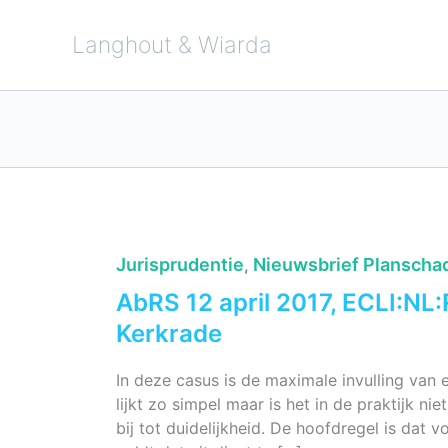
Ga
naar
de
Langhout & Wiarda
inhoud
Jurisprudentie
Nieuwsbrief Planscha
,
AbRS 12 april 2017, ECLI:NL
Kerkrade
In deze casus is de maximale invulling va
lijkt zo simpel maar is het in de praktijk nie
bij tot duidelijkheid. De hoofdregel is dat