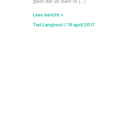
geldt dat uit dient te […]
AbRS
Lees bericht »
12
Ted Langhout
/
19 april 2017
april
2017,
ECLI:NL:RVS:2017:1022
Maximale
invulling
Kerkrade