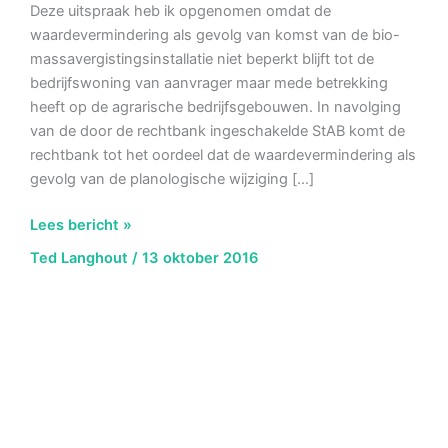
Deze uitspraak heb ik opgenomen omdat de
waardevermindering als gevolg van komst van de bio-
massavergistingsinstallatie niet beperkt blijft tot de
bedrijfswoning van aanvrager maar mede betrekking
heeft op de agrarische bedrijfsgebouwen. In navolging
van de door de rechtbank ingeschakelde StAB komt de
rechtbank tot het oordeel dat de waardevermindering als
gevolg van de planologische wijziging […]
AbRS
Lees bericht »
7
Ted Langhout
/
13 oktober 2016
september
2016,
ECLI:NL:RVS:2016:2396,
Waardevermindering
agrarische
bedrijfsgebouwen
t.g.v.
biomassavergistingsinstallatie