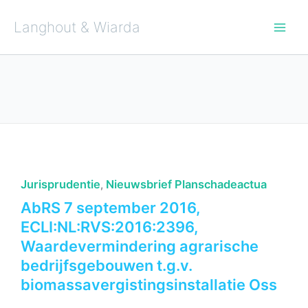
Ga
naar
de
Langhout & Wiarda
inhoud
Jurisprudentie
Nieuwsbrief Planschadeactua
,
AbRS 7 september 2016,
ECLI:NL:RVS:2016:2396,
Waardevermindering agrarische
bedrijfsgebouwen t.g.v.
biomassavergistingsinstallatie Oss