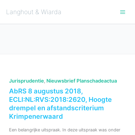
Ga
naar
de
Langhout & Wiarda
inhoud
Jurisprudentie
Nieuwsbrief Planschadeactua
,
AbRS 8 augustus 2018,
ECLI:NL:RVS:2018:2620, Hoogte
drempel en afstandscriterium
Krimpenerwaard
Een belangrijke uitspraak. In deze uitspraak was onder