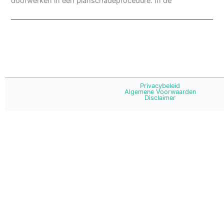
doorwerken in een planschadeprocedure. In de
Privacybeleid
Algemene Voorwaarden
Disclaimer