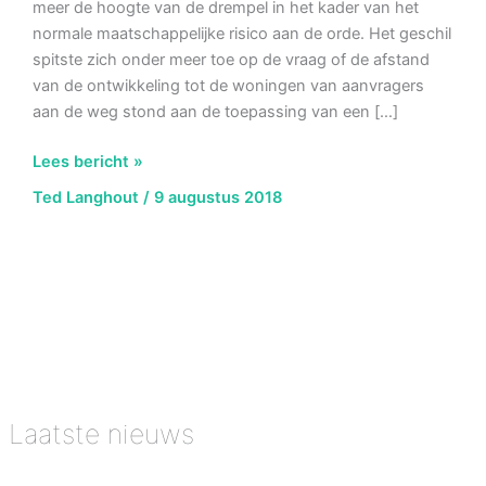
meer de hoogte van de drempel in het kader van het
normale maatschappelijke risico aan de orde. Het geschil
spitste zich onder meer toe op de vraag of de afstand
van de ontwikkeling tot de woningen van aanvragers
aan de weg stond aan de toepassing van een […]
AbRS
Lees bericht »
8
Ted Langhout
/
9 augustus 2018
augustus
2018,
ECLI:NL:RVS:2018:2620,
Hoogte
drempel
en
afstandscriterium
Krimpenerwaard
Laatste nieuws