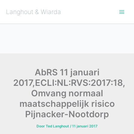
Ga
naar
de
Langhout & Wiarda
inhoud
AbRS 11 januari
2017,ECLI:NL:RVS:2017:18,
Omvang normaal
maatschappelijk risico
Pijnacker-Nootdorp
Door
Ted Langhout
/
11 januari 2017