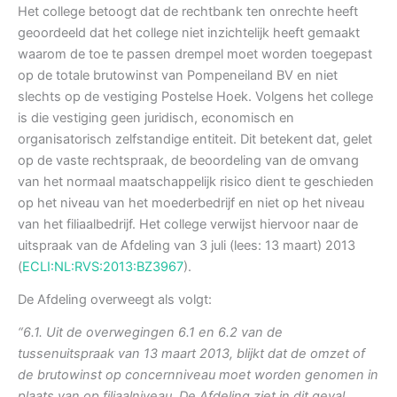
Het college betoogt dat de rechtbank ten onrechte heeft
geoordeeld dat het college niet inzichtelijk heeft gemaakt
waarom de toe te passen drempel moet worden toegepast
op de totale brutowinst van Pompeneiland BV en niet
slechts op de vestiging Postelse Hoek. Volgens het college
is die vestiging geen juridisch, economisch en
organisatorisch zelfstandige entiteit. Dit betekent dat, gelet
op de vaste rechtspraak, de beoordeling van de omvang
van het normaal maatschappelijk risico dient te geschieden
op het niveau van het moederbedrijf en niet op het niveau
van het filiaalbedrijf. Het college verwijst hiervoor naar de
uitspraak van de Afdeling van 3 juli (lees: 13 maart) 2013
(
ECLI:NL:RVS:2013:BZ3967
).
De Afdeling overweegt als volgt:
“6.1. Uit de overwegingen 6.1 en 6.2 van de
tussenuitspraak van 13 maart 2013, blijkt dat de omzet of
de brutowinst op concernniveau moet worden genomen in
plaats van op filiaalniveau. De Afdeling ziet in dit geval