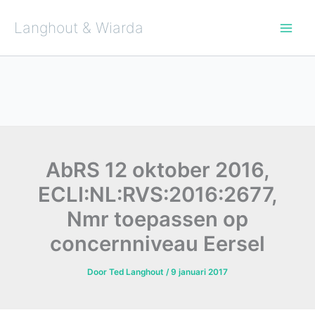
Ga
naar
de
Langhout & Wiarda
inhoud
AbRS 12 oktober 2016,
ECLI:NL:RVS:2016:2677,
Nmr toepassen op
concernniveau Eersel
Door
Ted Langhout
/
9 januari 2017