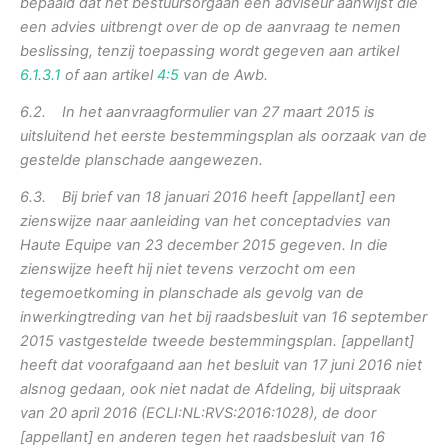
bepaald dat het bestuursorgaan een adviseur aanwijst die
een advies uitbrengt over de op de aanvraag te nemen
beslissing, tenzij toepassing wordt gegeven aan artikel
6.1.3.1
of aan artikel
4:5
van de Awb.
6.2. In het aanvraagformulier van 27 maart 2015 is
uitsluitend het eerste bestemmingsplan als oorzaak van de
gestelde planschade aangewezen.
6.3. Bij brief van 18 januari 2016 heeft [appellant] een
zienswijze naar aanleiding van het conceptadvies van
Haute Equipe van 23 december 2015 gegeven. In die
zienswijze heeft hij niet tevens verzocht om een
tegemoetkoming in planschade als gevolg van de
inwerkingtreding van het bij raadsbesluit van 16 september
2015 vastgestelde tweede bestemmingsplan. [appellant]
heeft dat voorafgaand aan het besluit van 17 juni 2016 niet
alsnog gedaan, ook niet nadat de Afdeling, bij uitspraak
van 20 april 2016 (ECLI:NL:RVS:2016:1028), de door
[appellant] en anderen tegen het raadsbesluit van 16