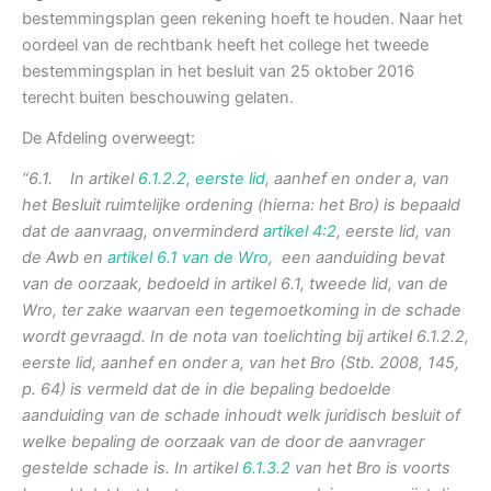
bestemmingsplan geen rekening hoeft te houden. Naar het
oordeel van de rechtbank heeft het college het tweede
bestemmingsplan in het besluit van 25 oktober 2016
terecht buiten beschouwing gelaten.
De Afdeling overweegt:
“6.1. In artikel
6.1.2.2, eerste lid
, aanhef en onder a, van
het Besluit ruimtelijke ordening (hierna: het Bro) is bepaald
dat de aanvraag, onverminderd
artikel 4:2
, eerste lid, van
de Awb en
artikel 6.1 van de Wro
, een aanduiding bevat
van de oorzaak, bedoeld in artikel 6.1, tweede lid, van de
Wro, ter zake waarvan een tegemoetkoming in de schade
wordt gevraagd. In de nota van toelichting bij artikel 6.1.2.2,
eerste lid, aanhef en onder a, van het Bro (Stb. 2008, 145,
p. 64) is vermeld dat de in die bepaling bedoelde
aanduiding van de schade inhoudt welk juridisch besluit of
welke bepaling de oorzaak van de door de aanvrager
gestelde schade is. In artikel
6.1.3.2
van het Bro is voorts