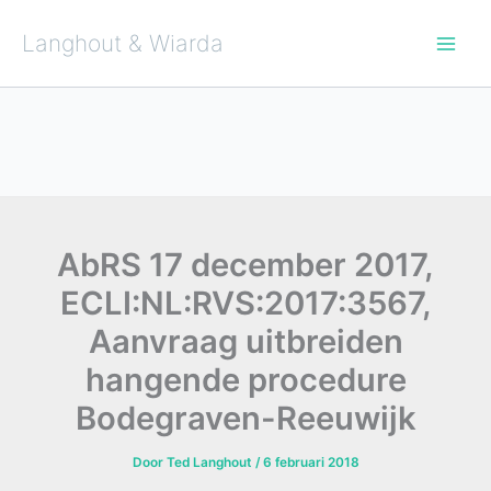
Ga
naar
de
Langhout & Wiarda
inhoud
AbRS 17 december 2017,
ECLI:NL:RVS:2017:3567,
Aanvraag uitbreiden
hangende procedure
Bodegraven-Reeuwijk
Door
Ted Langhout
/
6 februari 2018