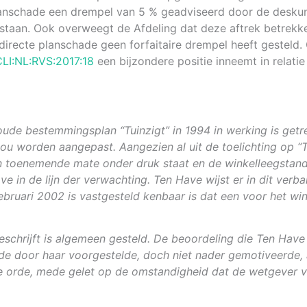
te planschade een drempel van 5 % geadviseerd door de des
orstaan. Ook overweegt de Afdeling dat deze aftrek betrekke
recte planschade geen forfaitaire drempel heeft gesteld. 
LI:NL:RVS:2017:18
een bijzondere positie inneemt in relati
 oude bestemmingsplan “Tuinzigt” in 1994 in werking is get
zou worden aangepast. Aangezien al uit de toelichting op “T
n toenemende mate onder druk staat en de winkelleegstand
ve in de lijn der verwachting. Ten Have wijst er in dit ver
bruari 2002 is vastgesteld kenbaar is dat een voor het win
schrijft is algemeen gesteld. De beoordeling die Ten Hav
de door haar voorgestelde, doch niet nader gemotiveerde, a
de orde, mede gelet op de omstandigheid dat de wetgever v