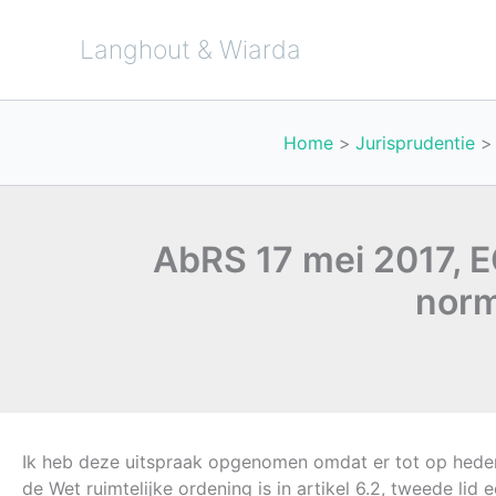
Ga
naar
de
Langhout & Wiarda
inhoud
Home
Jurisprudentie
AbRS 17 mei 2017, E
norm
Ik heb deze uitspraak opgenomen omdat er tot op heden 
de Wet ruimtelijke ordening is in artikel 6.2, tweede li