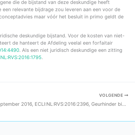
egene die de bijstand van deze deskundige heeft
e een relevante bijdrage zou leveren aan een voor de
conceptadvies maar vóór het besluit in primo geldt de
ridische deskundige bijstand. Voor de kosten van niet-
eert de hanteert de Afdeling veelal een forfaitair
014:4490
. Als een niet juridisch deskundige een zitting
:NL:RVS:2016:1795
.
VOLGENDE
AbRS 7 september 2016, ECLI:NL:RVS:2016:2396, Geurhinder biomassavergistingsinstallatie Oss