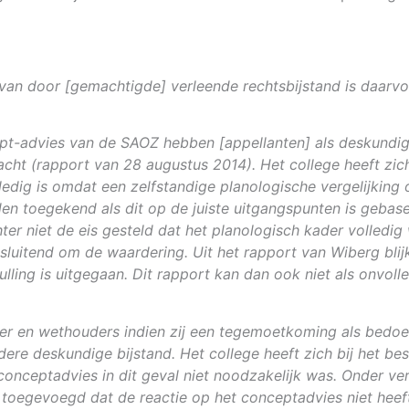
 van door [gemachtigde] verleende rechtsbijstand is daarvoo
ept-advies van de SAOZ hebben [appellanten] als deskundi
cht (rapport van 28 augustus 2014). Het college heeft zic
edig is omdat een zelfstandige planologische vergelijking 
n toegekend als dit op de juiste uitgangspunten is gebase
chter niet de eis gesteld dat het planologisch kader volled
sluitend om de waardering. Uit het rapport van Wiberg blij
lling is uitgegaan. Dit rapport kan dan ook niet als onvol
r en wethouders indien zij een tegemoetkoming als bedoeld
dere deskundige bijstand. Het college heeft zich bij het be
nceptadvies in dit geval niet noodzakelijk was. Onder verw
toegevoegd dat de reactie op het conceptadvies niet heeft