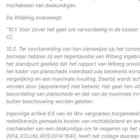
inschakelen van deskundigen.
De Afdeling overweegt:
“10.1. Voor zover het gaat om veroordeling in de kosten
C].
10.2. Ter voorbereiding van hun zienswijze op het conc
bezwaar hebben zij een tegentaxatie van Wiberg ingebra
het standpunt gesteld dat het rapport van Wiberg onvoll
het kader van planschade inderdaad pas betekenis worde
vergelijking en een maximale invulling. Daarbij wordt e
worden door [appellanten] niet betwist. Het gaat hen uit
beoordeling van planschade en dat van de maximale invu
buiten beschouwing worden gelaten.
Ingevolge artikel 6.5 van de Wro vergoeden burgemeeste
redelijkerwijs gemaakte kosten van rechtsbijstand en an
inschakelen van een deskundige om te reageren op het co
2014, ECLI:NL:RVS:2014:1540, heeft het college daaraan 