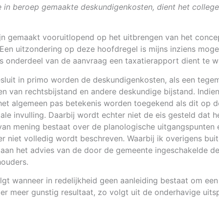
de in beroep gemaakte deskundigenkosten, dient het college
zijn gemaakt vooruitlopend op het uitbrengen van het con
n uitzondering op deze hoofdregel is mijns inziens mogelij
ls onderdeel van de aanvraag een taxatierapport dient te 
esluit in primo worden de deskundigenkosten, als een tege
ten van rechtsbijstand en andere deskundige bijstand. Indi
het algemeen pas betekenis worden toegekend als dit op de
le invulling. Daarbij wordt echter niet de eis gesteld dat 
 van mening bestaat over de planologische uitgangspunten 
er niet volledig wordt beschreven. Waarbij ik overigens b
dat aan het advies van de door de gemeente ingeschakelde d
ouders.
gt wanneer in redelijkheid geen aanleiding bestaat om een 
r meer gunstig resultaat, zo volgt uit de onderhavige uitsp