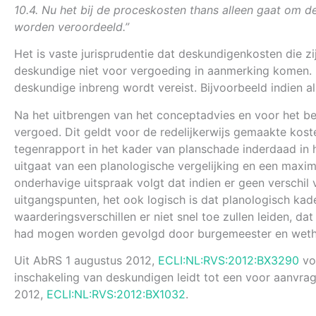
10.4. Nu het bij de proceskosten thans alleen gaat om 
worden veroordeeld.”
Het is vaste jurisprudentie dat deskundigenkosten die 
deskundige niet voor vergoeding in aanmerking komen. Ee
deskundige inbreng wordt vereist. Bijvoorbeeld indien a
Na het uitbrengen van het conceptadvies en voor het b
vergoed. Dit geldt voor de redelijkerwijs gemaakte kos
tegenrapport in het kader van planschade inderdaad in 
uitgaat van een planologische vergelijking en een maxima
onderhavige uitspraak volgt dat indien er geen verschil
uitgangspunten, het ook logisch is dat planologisch kad
waarderingsverschillen er niet snel toe zullen leiden, 
had mogen worden gevolgd door burgemeester en weth
Uit AbRS 1 augustus 2012,
ECLI:NL:RVS:2012:BX3290
vol
inschakeling van deskundigen leidt tot een voor aanvrage
2012,
ECLI:NL:RVS:2012:BX1032
.