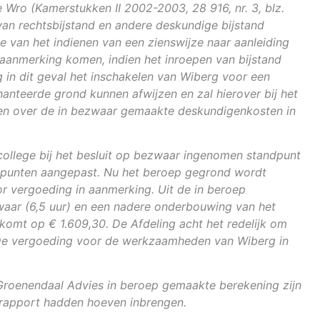
 Wro (Kamerstukken II 2002-2003, 28 916, nr. 3, blz.
van rechtsbijstand en andere deskundige bijstand
e van het indienen van een zienswijze naar aanleiding
aanmerking komen, indien het inroepen van bijstand
ng in dit geval het inschakelen van Wiberg voor een
anteerde grond kunnen afwijzen en zal hierover bij het
ten over de in bezwaar gemaakte deskundigenkosten in
 college bij het besluit op bezwaar ingenomen standpunt
re punten aangepast. Nu het beroep gegrond wordt
r vergoeding in aanmerking. Uit de in beroep
zwaar (6,5 uur) en een nadere onderbouwing van het
komt op € 1.609,30. De Afdeling acht het redelijk om
0. De vergoeding voor de werkzaamheden van Wiberg in
n Groenendaal Advies in beroep gemaakte berekening zijn
nrapport hadden hoeven inbrengen.