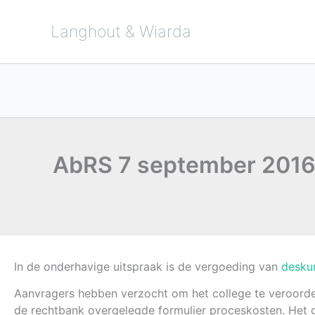
Ga
naar
de
Langhout & Wiarda
inhoud
AbRS 7 september 2016
In de onderhavige uitspraak is de vergoeding van
desku
Aanvragers hebben verzocht om het college te veroordel
de rechtbank overgelegde formulier proceskosten. Het 