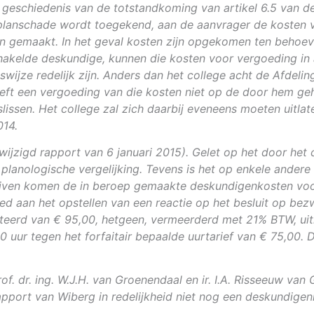
e geschiedenis van de totstandkoming van artikel 6.5 van de
n planschade wordt toegekend, aan de aanvrager de kosten 
jn gemaakt. In het geval kosten zijn opgekomen ten behoev
hakelde deskundige, kunnen die kosten voor vergoeding in 
swijze redelijk zijn. Anders dan het college acht de Afdeli
eeft een vergoeding van die kosten niet op de door hem geh
issen. Het college zal zich daarbij eveneens moeten uitla
014.
wijzigd rapport van 6 januari 2015). Gelet op het door het
planologische vergelijking. Tevens is het op enkele ande
blijven komen de in beroep gemaakte deskundigenkosten voo
eed aan het opstellen van een reactie op het besluit op be
anteerd van € 95,00, hetgeen, vermeerderd met 21% BTW, uit
 10 uur tegen het forfaitair bepaalde uurtarief van € 75,0
. dr. ing. W.J.H. van Groenendaal en ir. I.A. Risseeuw va
apport van Wiberg in redelijkheid niet nog een deskundige