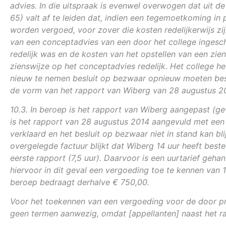
advies. In die uitspraak is evenwel overwogen dat uit d
65) valt af te leiden dat, indien een tegemoetkoming i
worden vergoed, voor zover die kosten redelijkerwijs zi
van een conceptadvies van een door het college ingesc
redelijk was en de kosten van het opstellen van een zien
zienswijze op het conceptadvies redelijk. Het college h
nieuw te nemen besluit op bezwaar opnieuw moeten besl
de vorm van het rapport van Wiberg van 28 augustus 2
10.3. In beroep is het rapport van Wiberg aangepast (ge
is het rapport van 28 augustus 2014 aangevuld met een 
verklaard en het besluit op bezwaar niet in stand kan 
overgelegde factuur blijkt dat Wiberg 14 uur heeft best
eerste rapport (7,5 uur). Daarvoor is een uurtarief geh
hiervoor in dit geval een vergoeding toe te kennen van
beroep bedraagt derhalve € 750,00.
Voor het toekennen van een vergoeding voor de door prof
geen termen aanwezig, omdat [appellanten] naast het r