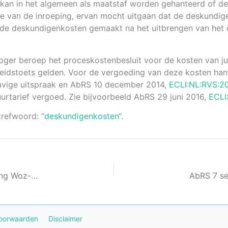
 kan in het algemeen als maatstaf worden gehanteerd of d
de van de inroeping, ervan mocht uitgaan dat de deskundig
r de deskundigenkosten gemaakt na het uitbrengen van het 
oger beroep het proceskostenbesluit voor de kosten van ju
kheidstoets gelden. Voor de vergoeding van deze kosten hant
havige uitspraak en AbRS 10 december 2014,
ECLI:NL:RVS:2
uurtarief vergoed. Zie bijvoorbeeld AbRS 29 juni 2016,
ECLI
trefwoord: “
deskundigenkosten
“.
AbRS 7 september 2016,ECLI:NL:RVS:2016:2398 Verlaging Woz-waarde Tilburg
oorwaarden
Disclaimer