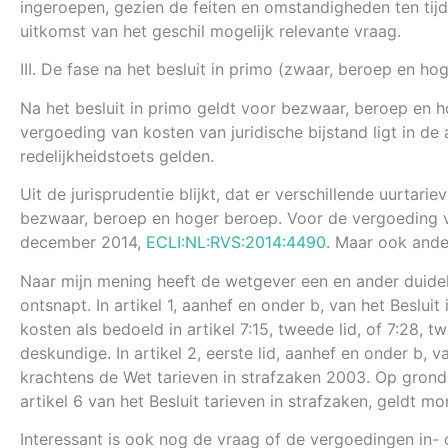
ingeroepen, gezien de feiten en omstandigheden ten tij
uitkomst van het geschil mogelijk relevante vraag.
III. De fase na het besluit in primo (zwaar, beroep en ho
Na het besluit in primo geldt voor bezwaar, beroep en 
vergoeding van kosten van juridische bijstand ligt in de 
redelijkheidstoets gelden.
Uit de jurisprudentie blijkt, dat er verschillende uurta
bezwaar, beroep en hoger beroep. Voor de vergoeding va
december 2014,
ECLI:NL:RVS:2014:4490
. Maar ook ande
Naar mijn mening heeft de wetgever een en ander duidelij
ontsnapt. In artikel 1, aanhef en onder b, van het Beslui
kosten als bedoeld in artikel 7:15, tweede lid, of 7:28
deskundige. In artikel 2, eerste lid, aanhef en onder b,
krachtens de Wet tarieven in strafzaken 2003. Op grond v
artikel 6 van het Besluit tarieven in strafzaken, geldt m
Interessant is ook nog de vraag of de vergoedingen in- o