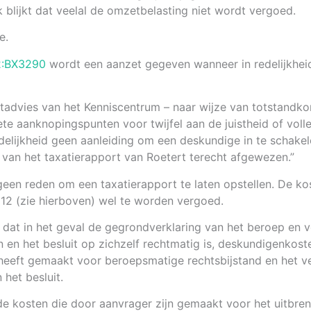
k blijkt dat veelal de omzetbelasting niet wordt vergoed.
e.
2:BX3290
wordt een aanzet gegeven wanneer in redelijkheid
advies van het Kenniscentrum – naar wijze van totstandkomin
te aanknopingspunten voor twijfel aan de juistheid of vol
delijkheid geen aanleiding om een deskundige in te schake
van het taxatierapport van Roetert terecht afgewezen.”
er geen reden om een taxatierapport te laten opstellen. De 
2012 (zie hierboven) wel te worden vergoed.
 dat in het geval de gegrondverklaring van het beroep en ve
jn en het besluit op zichzelf rechtmatig is, deskundigenkos
eft gemaakt voor beroepsmatige rechtsbijstand en het vers
 het besluit.
 de kosten die door aanvrager zijn gemaakt voor het uitbr