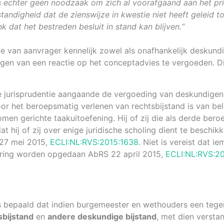
 echter geen noodzaak om zich al voorafgaand aan het prima
tandigheid dat de zienswijze in kwestie niet heeft geleid 
 dat het bestreden besluit in stand kan blijven.
“
e van aanvrager kennelijk zowel als onafhankelijk deskund
en van een reactie op het conceptadvies te vergoeden. Dit
nde jurisprudentie aangaande de vergoeding van deskundig
oor het beroepsmatig verlenen van rechtsbijstand is van 
n gerichte taakuitoefening. Hij of zij die als derde beroe
at hij of zij over enige juridische scholing dient te besch
 27 mei 2015,
ECLI:NL:RVS:2015:1638
. Niet is vereist dat 
varing worden opgedaan AbRS 22 april 2015,
ECLI:NL:RVS:2
is bepaald dat indien burgemeester en wethouders een tege
sbijstand
en
andere deskundige bijstand
, met dien versta