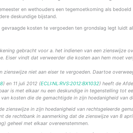
rgemeester en wethouders een tegemoetkoming als bedoeld in
dere deskundige bijstand.
gevraagde kosten te vergoeden ten grondslag legt luidt al
ekening gebracht voor a. het indienen van een zienswijze 
e. Eiser vindt dat verweerder die kosten aan hem moet ve
n zienswijze niet aan eiser te vergoeden. Daartoe overwee
48
) en 11 juli 2012 (
ECLI:NL:RVS:2012:BX1032
) heeft de Afd
ar is met elkaar nu een deskundige in tegenstelling tot e
 van kosten die de gemachtigde in zijn hoedanigheid van 
de zienswijze in zijn hoedanigheid van rechtsgeleerde gemac
mt de rechtbank in aanmerking dat de zienswijze van
8 apri
eg) geheel met elkaar overeenstemmen.