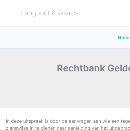
Ga
naar
de
Langhout & Wiarda
inhoud
Hom
Rechtbank Geld
In deze uitspraak is door de aanvrager, aan wie een te
zienswijze in te dienen naar aanleiding van het uitgebr