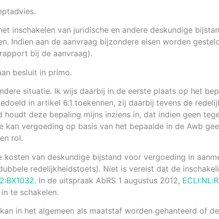
eptadvies.
het inschakelen van juridische en andere deskundige bijst
. Indien aan de aanvraag bijzondere eisen worden gesteld,
rapport bij de aanvraag).
an besluit in primo.
re situatie. Ik wijs daarbij in de eerste plaats op het bepa
eld in artikel 6.1 toekennen, zij daarbij tevens de redeli
d houdt deze bepaling mijns inziens in, dat indien geen t
se kan vergoeding op basis van het bepaalde in de Awb geen
en rol.
te kosten van deskundige bijstand voor vergoeding in aanm
(dubbele redelijkheidstoets). Niet is vereist dat de inschak
12:BX1032
. In de uitspraak AbRS 1 augustus 2012,
ECLI:NL:
in te schakelen.
 kan in het algemeen als maatstaf worden gehanteerd of d