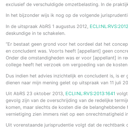
exclusief de verschuldigde omzetbelasting. In de praktij
In het bijzonder wijs ik nog op de volgende jurisprudenti
In de uitspraak AbRS 1 augustus 2012,
ECLI:NL:RVS:201
deskundige in te schakelen.
“Er bestaat geen grond voor het oordeel dat het concept
en concludent was. Voorts heeft [appellant] geen concre
Onder die omstandigheden was er voor [appellant] in re
college heeft het verzoek om vergoeding van de kosten 
Dus indien het advies inzichtelijk en concludent is, is 
dienen naar mijn mening gelet op uitspraak van 11 juli 
Uit AbRS 23 oktober 2013,
ECLI:NL:RVS:2013:1641
volgt
gevolg zijn van de overschrijding van de redelijke termi
komen, maar slechts de kosten die de belanghebbende he
vernietiging zien immers niet op een onrechtmatigheid in
Uit vorenstaande jurisprudentie volgt dat de rechtbank