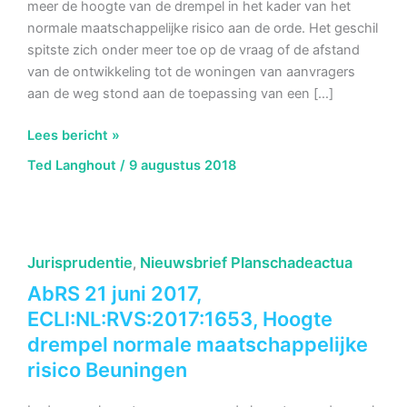
meer de hoogte van de drempel in het kader van het
normale maatschappelijke risico aan de orde. Het geschil
spitste zich onder meer toe op de vraag of de afstand
van de ontwikkeling tot de woningen van aanvragers
aan de weg stond aan de toepassing van een […]
AbRS
Lees bericht »
8
Ted Langhout
/
9 augustus 2018
augustus
2018,
ECLI:NL:RVS:2018:2620,
Hoogte
Jurisprudentie
Nieuwsbrief Planschadeactua
,
drempel
en
AbRS 21 juni 2017,
afstandscriterium
ECLI:NL:RVS:2017:1653, Hoogte
Krimpenerwaard
drempel normale maatschappelijke
risico Beuningen