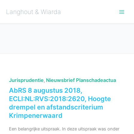
Ga
naar
de
Langhout & Wiarda
inhoud
Jurisprudentie
Nieuwsbrief Planschadeactua
,
AbRS 8 augustus 2018,
ECLI:NL:RVS:2018:2620, Hoogte
drempel en afstandscriterium
Krimpenerwaard
Een belangrijke uitspraak. In deze uitspraak was onder