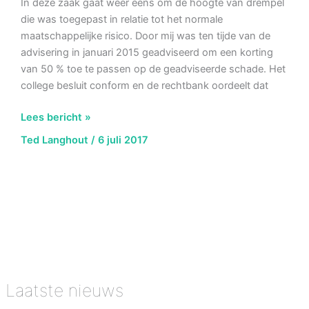
In deze zaak gaat weer eens om de hoogte van drempel
die was toegepast in relatie tot het normale
maatschappelijke risico. Door mij was ten tijde van de
advisering in januari 2015 geadviseerd om een korting
van 50 % toe te passen op de geadviseerde schade. Het
college besluit conform en de rechtbank oordeelt dat
AbRS
Lees bericht »
21
Ted Langhout
/
6 juli 2017
juni
2017,
ECLI:NL:RVS:2017:1653,
Hoogte
drempel
normale
maatschappelijke
risico
Beuningen
Laatste nieuws