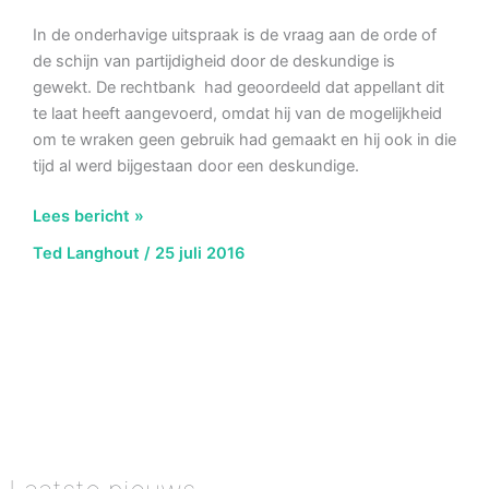
In de onderhavige uitspraak is de vraag aan de orde of
de schijn van partijdigheid door de deskundige is
gewekt. De rechtbank had geoordeeld dat appellant dit
te laat heeft aangevoerd, omdat hij van de mogelijkheid
om te wraken geen gebruik had gemaakt en hij ook in die
tijd al werd bijgestaan door een deskundige.
AbRS
Lees bericht »
13
Ted Langhout
/
25 juli 2016
juli
2016,
ECLI:NL:RVS:2016:1970,
Schijn
van
partijdigheid
Raalte