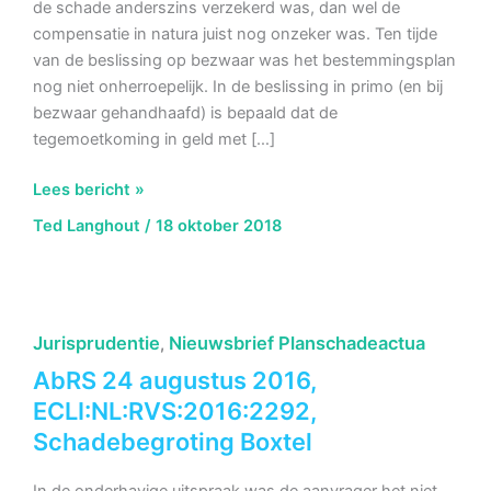
de schade anderszins verzekerd was, dan wel de
compensatie in natura juist nog onzeker was. Ten tijde
van de beslissing op bezwaar was het bestemmingsplan
nog niet onherroepelijk. In de beslissing in primo (en bij
bezwaar gehandhaafd) is bepaald dat de
tegemoetkoming in geld met […]
AbRS
Lees bericht »
17
Ted Langhout
/
18 oktober 2018
oktober
2018,
ECLI:NL:RVS:2018:3327,
Anderszins
Jurisprudentie
Nieuwsbrief Planschadeactua
,
verzekerd
zijn
AbRS 24 augustus 2016,
van
ECLI:NL:RVS:2016:2292,
de
Schadebegroting Boxtel
schade
Utrecht
In de onderhavige uitspraak was de aanvrager het niet