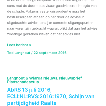
eens met de door de adviseur geadviseerde hoogte van
de schade. Volgens vaste jurisprudentie mag het
bestuursorgaan afgaan op het door de adviseur
uitgebrachte advies tenzij er concrete uitgangspunten
naar voren zijn gebracht waaruit blijkt dat aan het advies
zodanige gebreken kleven dat het advies niet
AbRS
Lees bericht »
24
Ted Langhout
/
22 september 2016
augustus
2016,
ECLI:NL:RVS:2016:2292,
Schadebegroting
Langhout & Wiarda Nieuws
Nieuwsbrief
,
Boxtel
Planschadeactua
AbRS 13 juli 2016,
ECLI:NL:RVS:2016:1970, Schijn van
partijdigheid Raalte