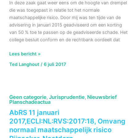
In deze zaak gaat weer eens om de hoogte van drempel
die was toegepast in relatie tot het normale
maatschappelijke risico. Door mij was ten tijde van de
advisering in januari 2015 geadviseerd om een korting
van 50 % toe te passen op de geadviseerde schade. Het
college besluit conform en de rechtbank oordeelt dat
AbRS
Lees bericht »
21
Ted Langhout
/
6 juli 2017
juni
2017,
ECLI:NL:RVS:2017:1653,
Hoogte
Geen categorie
Jurisprudentie
Nieuwsbrief
,
,
drempel
Planschadeactua
normale
AbRS 11 januari
maatschappelijke
2017,ECLI:NL:RVS:2017:18, Omvang
risico
Beuningen
normaal maatschappelijk risico