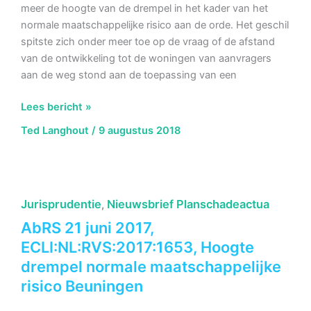
meer de hoogte van de drempel in het kader van het
normale maatschappelijke risico aan de orde. Het geschil
spitste zich onder meer toe op de vraag of de afstand
van de ontwikkeling tot de woningen van aanvragers
aan de weg stond aan de toepassing van een
AbRS
Lees bericht »
8
Ted Langhout
/
9 augustus 2018
augustus
2018,
ECLI:NL:RVS:2018:2620,
Hoogte
Jurisprudentie
Nieuwsbrief Planschadeactua
,
drempel
en
AbRS 21 juni 2017,
afstandscriterium
ECLI:NL:RVS:2017:1653, Hoogte
Krimpenerwaard
drempel normale maatschappelijke
risico Beuningen