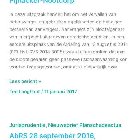
Pijnacker-Nootdorp
In deze uitspraak handelt het om het vervallen van
bebouwings- en gebruiksmogelijkheden op het eigen
perceel van aanvragers. Aanvragers zijn blooteigenaar
van in erfpacht uitgegeven agrarische percelen. In een
eerdere uitspraak van de Afdeling van 13 augustus 2014
(ECLI:NL:RVS:2014:3005) was al uitgesproken dat aan
de blooteigenaren geen passieve risicoaanvaarding kon
worden tegengeworpen, omdat zij niet vrijelijk over
AbRS
Lees bericht »
11
Ted Langhout
/
11 januari 2017
januari
2017,ECLI:NL:RVS:2017:18,
Omvang
normaal
Jurisprudentie
Nieuwsbrief Planschadeactua
,
maatschappelijk
risico
AbRS 28 september 2016,