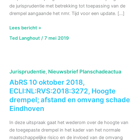
de jurisprudentie met betrekking tot toepassing van de
drempel aangaande het nmr. Tijd voor een update. […]
Normaal
Lees bericht »
maatschappelijk
Ted Langhout
/
7 mei 2019
risico
Jurisprudentie
Nieuwsbrief Planschadeactua
,
AbRS 10 oktober 2018,
ECLI:NL:RVS:2018:3272, Hoogte
drempel; afstand en omvang schade
Eindhoven
In deze uitspraak gaat het wederom over de hoogte van
de toegepaste drempel in het kader van het normale
maatschappelijke risico en de invloed van de omvang