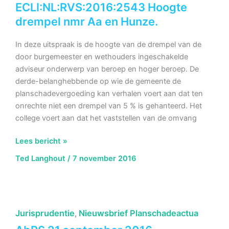
Pijnacker-
ECLI:NL:RVS:2016:2543 Hoogte
Nootdorp
drempel nmr Aa en Hunze.
In deze uitspraak is de hoogte van de drempel van de
door burgemeester en wethouders ingeschakelde
adviseur onderwerp van beroep en hoger beroep. De
derde-belanghebbende op wie de gemeente de
planschadevergoeding kan verhalen voert aan dat ten
onrechte niet een drempel van 5 % is gehanteerd. Het
college voert aan dat het vaststellen van de omvang
AbRS
Lees bericht »
28
Ted Langhout
/
7 november 2016
september
2016,
ECLI:NL:RVS:2016:2543
Hoogte
Jurisprudentie
Nieuwsbrief Planschadeactua
,
drempel
nmr