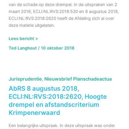
van de schade op deze drempel. In de uitspraken van 2
maart 2016, ECLI:NL:RVS:2018:530 en 8 augustus 2018,
ECLI:NL:RVS:2018:2620 heeft de Afdeling zich al over
deze materie uitgelaten.
AbRS
Lees bericht »
10
Ted Langhout
/
10 oktober 2018
oktober
2018,
ECLI:NL:RVS:2018:3272,
Hoogte
Jurisprudentie
Nieuwsbrief Planschadeactua
,
drempel;
afstand
AbRS 8 augustus 2018,
en
ECLI:NL:RVS:2018:2620, Hoogte
omvang
drempel en afstandscriterium
schade
Krimpenerwaard
Eindhoven
Een belangrijke uitspraak. In deze uitspraak was onder