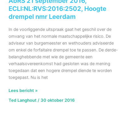
AbRS 21 september 2016,
Aa
ECLI:NL:RVS:2016:2502, Hoogte
en
drempel nmr Leerdam
Hunze.
In de voorliggende uitspraak gaat het geschil over de
omvang van het normale maatschappelijke risico. De
adviseur van burgemeester en wethouders adviseerde
om enkel de forfaitaire drempel toe te passen. De derde-
belanghebbende met wie de gemeente een
verhaalsovereenkomst had gesloten was de mening
toegedaan dat een hogere drempel diende te worden
toegepast. Nu is het
AbRS
Lees bericht »
21
Ted Langhout
/
30 oktober 2016
september
2016,
ECLI:NL:RVS:2016:2502,
Hoogte